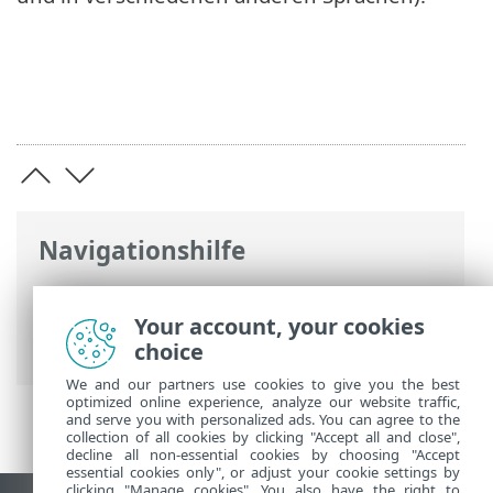
Navigationshilfe
ESET Online-Hilfe
>
ESET Internet
Security
>
Produktaktivierung
> Fehler
Your account, your cookies
bei der Aktivierung - häufige Szenarien
choice
We and our partners use cookies to give you the best
optimized online experience, analyze our website traffic,
and serve you with personalized ads. You can agree to the
collection of all cookies by clicking "Accept all and close",
decline all non-essential cookies by choosing "Accept
essential cookies only", or adjust your cookie settings by
clicking "Manage cookies". You also have the right to