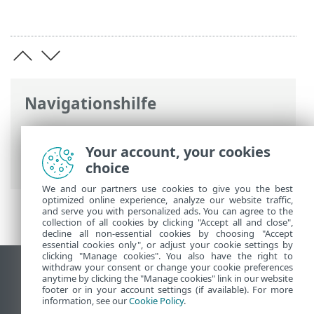
Navigationshilfe
ESET Online-Hilfe
>
ESET Internet
Security
>
Arbeiten mit ESET Internet
Your account, your cookies
Security
> Tools
choice
We and our partners use cookies to give you the best
optimized online experience, analyze our website traffic,
and serve you with personalized ads. You can agree to the
collection of all cookies by clicking "Accept all and close",
decline all non-essential cookies by choosing "Accept
essential cookies only", or adjust your cookie settings by
clicking "Manage cookies". You also have the right to
withdraw your consent or change your cookie preferences
Desktop-Site anzeigen
anytime by clicking the "Manage cookies" link in our website
footer or in your account settings (if available). For more
End of Life
information, see our
Cookie Policy
.
ESET Knowledgebase