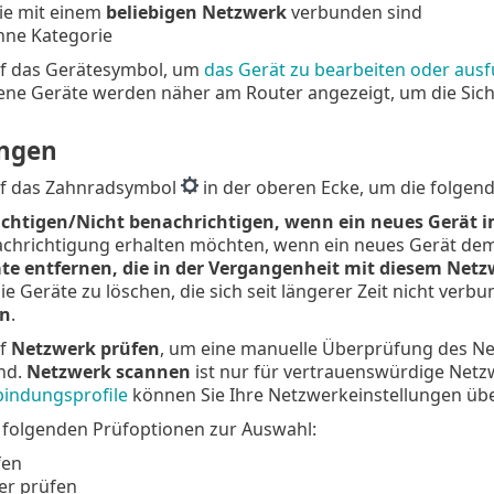
die mit einem
beliebigen Netzwerk
verbunden sind
hne Kategorie
auf das Gerätesymbol, um
das Gerät zu bearbeiten oder aus
ne Geräte werden näher am Router angezeigt, um die Sicht
ungen
auf das Zahnradsymbol
in der oberen Ecke, um die folgen
chtigen/Nicht benachrichtigen, wenn ein neues Gerät 
achrichtigung erhalten möchten, wenn ein neues Gerät dem 
äte entfernen, die in der Vergangenheit mit diesem Ne
e Geräte zu löschen, die sich seit längerer Zeit nicht verb
en
.
uf
Netzwerk prüfen
, um eine manuelle Überprüfung des N
nd.
Netzwerk scannen
ist nur für vertrauenswürdige Netz
indungsprofile
können Sie Ihre Netzwerkeinstellungen übe
e folgenden Prüfoptionen zur Auswahl:
fen
er prüfen