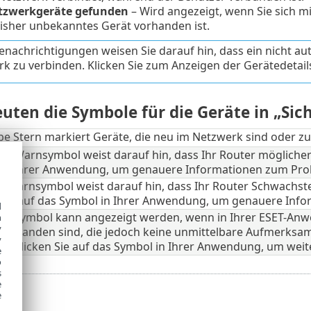
tzwerkgeräte gefunden
– Wird angezeigt, wenn Sie sich 
bisher unbekanntes Gerät vorhanden ist.
enachrichtigungen weisen Sie darauf hin, dass ein nicht aut
k zu verbinden. Klicken Sie zum Anzeigen der Gerätedetail
uten die Symbole für die Geräte in „Si
be Stern markiert Geräte, die neu im Netzwerk sind oder 
be Warnsymbol weist darauf hin, dass Ihr Router möglicherw
in Ihrer Anwendung, um genauere Informationen zum Prob
e Warnsymbol weist darauf hin, dass Ihr Router Schwachstell
 Sie auf das Symbol in Ihrer Anwendung, um genauere Info
d
ue Symbol kann angezeigt werden, wenn in Ihrer ESET-Anw
h
y
vorhanden sind, die jedoch keine unmittelbare Aufmerksamk
y
en. Klicken Sie auf das Symbol in Ihrer Anwendung, um weit
e
o
s
e
e