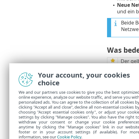
Neue Ne
•
und ein 
Beide B
Netzwer
Was bede
Der gel
Das gel
Your account, your cookies
Symbol 
choice
Das rot
Klicken
We and our partners use cookies to give you the best optimize
Das bla
online experience, analyze our website traffic, and serve you wit
personalized ads. You can agree to the collection of all cookies b
Router 
clicking "Accept all and close", decline all non-essential cookies b
vorlieg
choosing "Accept essential cookies only", or adjust your cooki
settings by clicking "Manage cookies". You also have the right t
withdraw your consent or change your cookie preference
anytime by clicking the "Manage cookies" link in our websit
footer or in your account settings (if available). For mor
information, see our
Cookie Policy
.