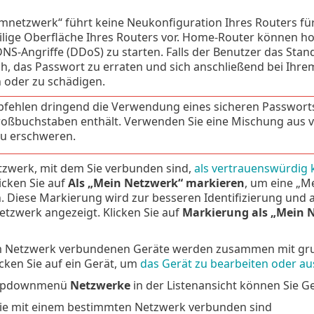
mnetzwerk“ führt keine Neukonfiguration Ihres Routers fü
ilige Oberfläche Ihres Routers vor. Home-Router können hoc
DNS-Angriffe (DDoS) zu starten. Falls der Benutzer das Stan
ch, das Passwort zu erraten und sich anschließend bei Ihr
 oder zu schädigen.
fehlen dringend die Verwendung eines sicheren Passworts
oßbuchstaben enthält. Verwenden Sie eine Mischung aus v
u erschweren.
zwerk, mit dem Sie verbunden sind,
als vertrauenswürdig k
icken Sie auf
Als „Mein Netzwerk“ markieren
, um eine „
 Diese Markierung wird zur besseren Identifizierung und al
tzwerk angezeigt. Klicken Sie auf
Markierung als „Mein 
em Netzwerk verbundenen Geräte werden zusammen mit grun
icken Sie auf ein Gerät, um
das Gerät zu bearbeiten oder a
ropdownmenü
Netzwerke
in der Listenansicht können Sie Ge
die mit einem bestimmten Netzwerk verbunden sind