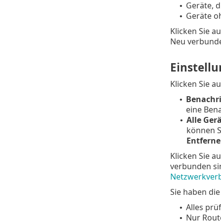
Geräte, 
•
Geräte o
•
Klicken Sie 
Neu verbunde
Einstell
Klicken Sie 
Benachri
•
eine Ben
Alle Ger
•
können Si
Entfern
Klicken Sie a
verbunden si
Netzwerkverb
Sie haben di
Alles prü
•
Nur Rout
•