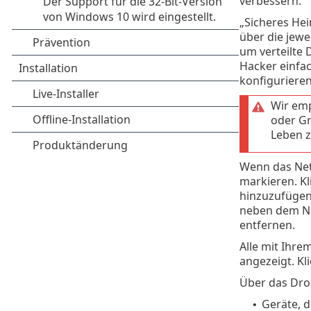
verbessern.
„Sicheres Hei
über die jewe
um verteilte 
Hacker einfa
konfigurieren
Wir emp
oder Gr
Leben z
Wenn das Net
markieren. Kl
hinzuzufügen.
neben dem Ne
entfernen.
Alle mit Ihr
angezeigt. Kl
Über das D
Geräte, 
•