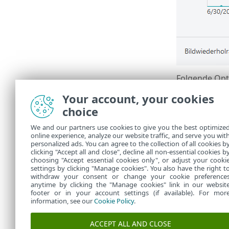
Folgende Opt
1 Sekun
•
Your account, your cookies
1 Minute
•
choice
1 Stunde
•
We and our partners use cookies to give you the best optimize
Die vertikal
online experience, analyze our website traffic, and serve you wit
Mauszeiger ü
personalized ads. You can agree to the collection of all cookies b
Zeitpunkt zu 
clicking "Accept all and close", decline all non-essential cookies b
choosing "Accept essential cookies only", or adjust your cooki
settings by clicking "Manage cookies". You also have the right t
withdraw your consent or change your cookie preference
anytime by clicking the "Manage cookies" link in our websit
footer or in your account settings (if available). For mor
information, see our
Cookie Policy
.
ACCEPT ALL AND CLOSE