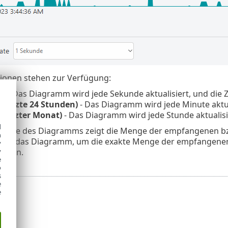
ionen stehen zur Verfügung:
de
- Das Diagramm wird jede Sekunde aktualisiert, und die Ze
 (letzte 24 Stunden)
- Das Diagramm wird jede Minute aktuali
 (letzter Monat)
- Das Diagramm wird jede Stunde aktualisie
d
e Achse des Diagramms zeigt die Menge der empfangenen b
h
ber das Diagramm, um die exakte Menge der empfangene
y
sehen.
y
e
o
s
e
e