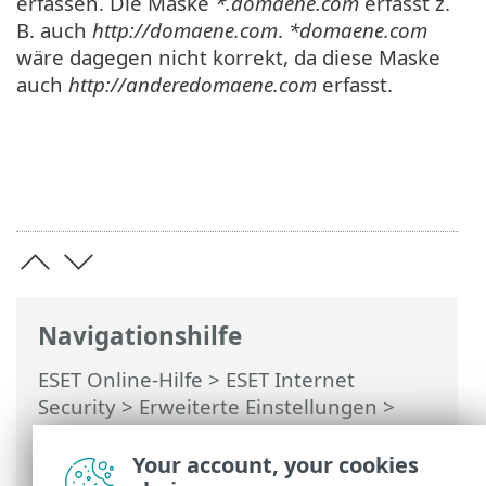
erfassen. Die Maske
*.domaene.com
erfasst z.
B. auch
http://domaene.com
.
*domaene.com
wäre dagegen nicht korrekt, da diese Maske
auch
http://anderedomaene.com
erfasst.
Navigationshilfe
ESET Online-Hilfe
>
ESET Internet
Security
>
Erweiterte Einstellungen
>
Schutzfunktionen
>
Web-Schutz
>
Verwaltung von URL-Listen
> Hinzufügen
Your account, your cookies