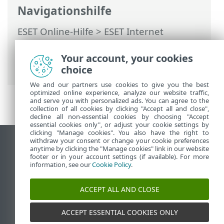
Navigationshilfe
ESET Online-Hilfe
>
ESET Internet
Security
>
Erweiterte Einstellungen
>
Schutzfunktionen
>
Web-Schutz
>
Your account, your cookies
Verwaltung von URL-Listen
choice
We and our partners use cookies to give you the best
optimized online experience, analyze our website traffic,
and serve you with personalized ads. You can agree to the
collection of all cookies by clicking "Accept all and close",
decline all non-essential cookies by choosing "Accept
essential cookies only", or adjust your cookie settings by
clicking "Manage cookies". You also have the right to
withdraw your consent or change your cookie preferences
Desktop-Site anzeigen
anytime by clicking the "Manage cookies" link in our website
footer or in your account settings (if available). For more
End of Life
information, see our
Cookie Policy
.
ESET Knowledgebase
ESET-Forum
ACCEPT ALL AND CLOSE
ESET Status Portal
Regionaler Support
ACCEPT ESSENTIAL COOKIES ONLY