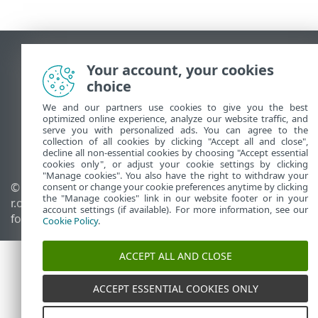
Vis computerwebsted
Your account, your cookies
End of Life
choice
ESET-vidensbase
We and our partners use cookies to give you the best
ESET-forum
optimized online experience, analyze our website traffic, and
ESET Status Portal
serve you with personalized ads. You can agree to the
collection of all cookies by clicking "Accept all and close",
Regional support
decline all non-essential cookies by choosing "Accept essential
cookies only", or adjust your cookie settings by clicking
"Manage cookies". You also have the right to withdraw your
© 1992 - 2026 ESET, spol. s
Administrer cookies
consent or change your cookie preferences anytime by clicking
the "Manage cookies" link in our website footer or in your
r.o. – Alle rettigheder
Cookiepolitik
account settings (if available). For more information, see our
forbeholdes.
Cookie Policy
.
ACCEPT ALL AND CLOSE
ACCEPT ESSENTIAL COOKIES ONLY