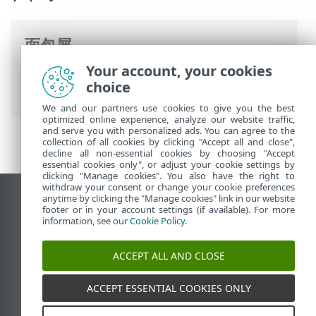
面包屑
Your account, your cookies
ESET 联机帮助
>
ESET Internet Security
>
choice
常见问题解答
We and our partners use cookies to give you the best
optimized online experience, analyze our website traffic,
and serve you with personalized ads. You can agree to the
collection of all cookies by clicking "Accept all and close",
decline all non-essential cookies by choosing "Accept
essential cookies only", or adjust your cookie settings by
clicking "Manage cookies". You also have the right to
withdraw your consent or change your cookie preferences
anytime by clicking the "Manage cookies" link in our website
查看桌面站点
footer or in your account settings (if available). For more
End of Life
information, see our
Cookie Policy
.
ESET 知识库
ACCEPT ALL AND CLOSE
ESET 论坛
ESET Status Portal
ACCEPT ESSENTIAL COOKIES ONLY
区域支持