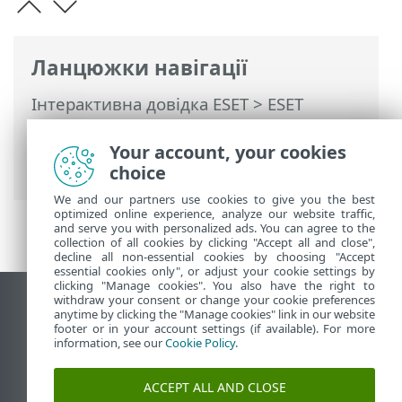
Ланцюжки навігації
Інтерактивна довідка ESET
>
ESET
Internet Security
>
Робота з ESET
Internet Security
>
Параметри
>
Your account, your cookies
Інструменти захисту
choice
We and our partners use cookies to give you the best
optimized online experience, analyze our website traffic,
and serve you with personalized ads. You can agree to the
collection of all cookies by clicking "Accept all and close",
decline all non-essential cookies by choosing "Accept
essential cookies only", or adjust your cookie settings by
clicking "Manage cookies". You also have the right to
withdraw your consent or change your cookie preferences
Переглянути повну версію
anytime by clicking the "Manage cookies" link in our website
footer or in your account settings (if available). For more
End of Life
information, see our
Cookie Policy
.
База знань ESET
Форум ESET
ACCEPT ALL AND CLOSE
ESET Status Portal