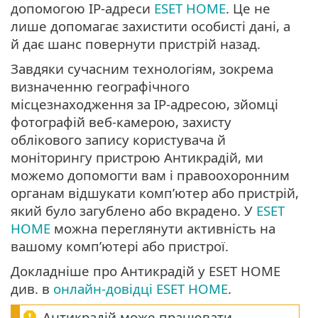
допомогою IP-адреси
ESET HOME
. Це не
лише допомагає захистити особисті дані, а
й дає шанс повернути пристрій назад.
Завдяки сучасним технологіям, зокрема
визначенню географічного
місцезнаходження за IP-адресою, зйомці
фотографій веб-камерою, захисту
облікового запису користувача й
моніторингу пристрою Антикрадій, ми
можемо допомогти вам і правоохоронним
органам відшукати комп’ютер або пристрій,
який було загублено або вкрадено. У
ESET
HOME
можна переглянути активність на
вашому комп’ютері або пристрої.
Докладніше про Антикрадій у ESET HOME
див. в
онлайн-довідці ESET HOME
.
Антикрадій може працювати