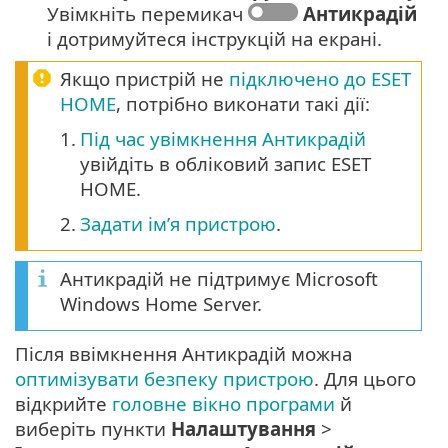
Увімкніть перемикач
Антикрадій
і дотримуйтеся інструкцій на екрані.
Якщо пристрій не
підключено до ESET
HOME
, потрібно виконати такі дії:
1.
Під час увімкнення Антикрадій
увійдіть в обліковий запис ESET
HOME.
2.
Задати ім’я пристрою
.
Антикрадій не підтримує Microsoft
Windows Home Server.
Після ввімкнення Антикрадій можна
оптимізувати безпеку пристрою
. Для цього
відкрийте
головне вікно програми
й
виберіть пункти
Налаштування
>