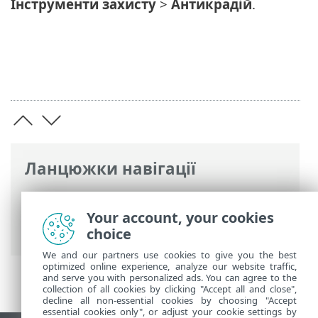
Інструменти захисту
>
Антикрадій
.
Ланцюжки навігації
Інтерактивна довідка ESET
>
ESET
Internet Security
>
Початок роботи
>
Your account, your cookies
Увімкнути Антикрадій
choice
We and our partners use cookies to give you the best
optimized online experience, analyze our website traffic,
and serve you with personalized ads. You can agree to the
collection of all cookies by clicking "Accept all and close",
decline all non-essential cookies by choosing "Accept
essential cookies only", or adjust your cookie settings by