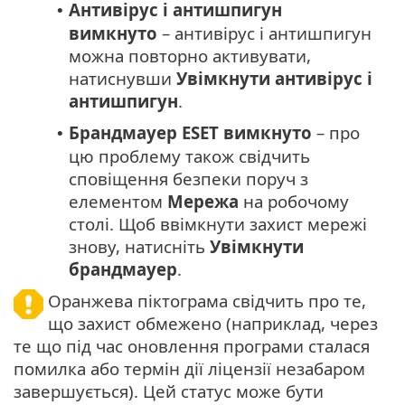
Антивірус і антишпигун
•
вимкнуто
– антивірус і антишпигун
можна повторно активувати,
натиснувши
Увімкнути антивірус і
антишпигун
.
Брандмауер ESET вимкнуто
– про
•
цю проблему також свідчить
сповіщення безпеки поруч з
елементом
Мережа
на робочому
столі. Щоб ввімкнути захист мережі
знову, натисніть
Увімкнути
брандмауер
.
Оранжева піктограма свідчить про те,
що захист обмежено (наприклад, через
те що під час оновлення програми сталася
помилка або термін дії ліцензії незабаром
завершується). Цей статус може бути