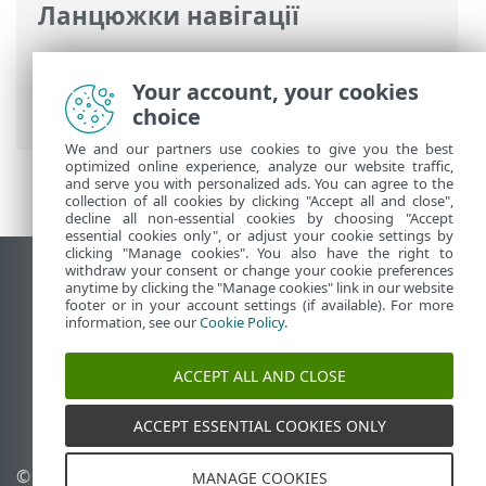
Ланцюжки навігації
Інтерактивна довідка ESET
>
ESET
Internet Security
>
Робота з ESET
Your account, your cookies
Internet Security
> Огляд
choice
We and our partners use cookies to give you the best
optimized online experience, analyze our website traffic,
and serve you with personalized ads. You can agree to the
collection of all cookies by clicking "Accept all and close",
decline all non-essential cookies by choosing "Accept
essential cookies only", or adjust your cookie settings by
clicking "Manage cookies". You also have the right to
withdraw your consent or change your cookie preferences
Переглянути повну версію
anytime by clicking the "Manage cookies" link in our website
footer or in your account settings (if available). For more
End of Life
information, see our
Cookie Policy
.
База знань ESET
Форум ESET
ACCEPT ALL AND CLOSE
ESET Status Portal
Регіональна підтримка
ACCEPT ESSENTIAL COOKIES ONLY
© 1992 - 2025 ESET, spol. s
Керувати файлами cookie
MANAGE COOKIES