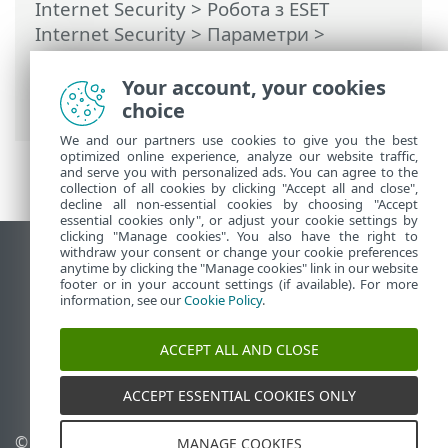
Internet Security
>
Робота з ESET
Internet Security
>
Параметри
>
Інструменти захисту
>
Безпечний
банкінг і перегляд веб-сторінок
>
Your account, your cookies
Сповіщення в браузері
choice
We and our partners use cookies to give you the best
optimized online experience, analyze our website traffic,
and serve you with personalized ads. You can agree to the
collection of all cookies by clicking "Accept all and close",
decline all non-essential cookies by choosing "Accept
essential cookies only", or adjust your cookie settings by
clicking "Manage cookies". You also have the right to
withdraw your consent or change your cookie preferences
Переглянути повну версію
anytime by clicking the "Manage cookies" link in our website
footer or in your account settings (if available). For more
End of Life
information, see our
Cookie Policy
.
База знань ESET
Форум ESET
ACCEPT ALL AND CLOSE
ESET Status Portal
Регіональна підтримка
ACCEPT ESSENTIAL COOKIES ONLY
© 1992 - 2025 ESET, spol. s
Керувати файлами cookie
MANAGE COOKIES