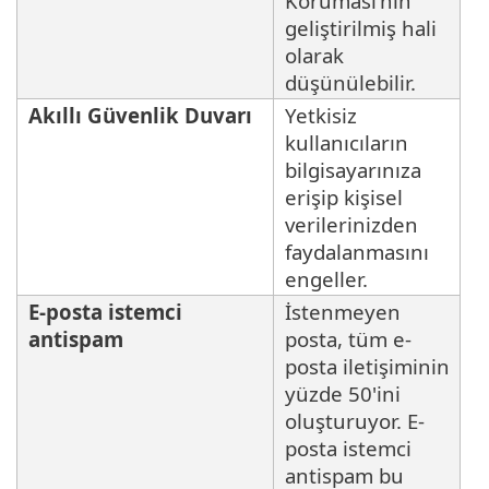
Koruması'nın
geliştirilmiş hali
olarak
düşünülebilir.
Akıllı Güvenlik Duvarı
Yetkisiz
kullanıcıların
bilgisayarınıza
erişip kişisel
verilerinizden
faydalanmasını
engeller.
E-posta istemci
İstenmeyen
antispam
posta, tüm e-
posta iletişiminin
yüzde 50'ini
oluşturuyor. E-
posta istemci
antispam bu