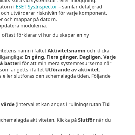
illåts köra vid systemstart eller inloggning.
atorn i
ESET SysInspector
– samlar detaljerad
och utvärderar risknivån för varje komponent.
er och mappar på datorn.
ppdatera modulerna.
oftast förklarar vi hur du skapar en ny
vitetens namn i fältet
Aktivitetsnamn
och klicka
illgängliga:
En gång
,
Flera gånger
,
Dagligen
,
Varje
å batteri
för att minimera systemresurserna när
som angetts i fältet
Utförande av aktivitet
.
 eller slutföras den schemalagda tiden. Följande
 värde
(intervallet kan anges i rullningsrutan
Tid
schemalagda aktiviteten. Klicka på
Slutför
när du