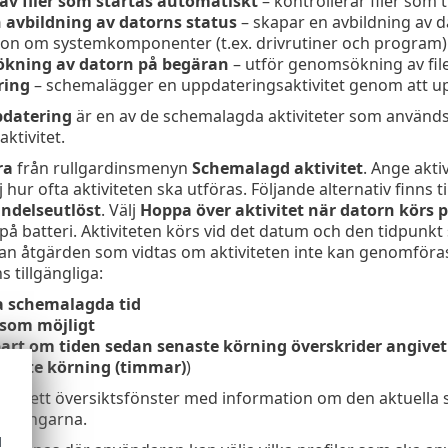
 av filer som startas automatiskt
– kontrollerar filer som t
 avbildning av datorns status
– skapar en avbildning av d
ion om systemkomponenter (t.ex. drivrutiner och program) 
kning av datorn på begäran
– utför genomsökning av fil
ring
– schemalägger en uppdateringsaktivitet genom att u
datering
är en av de schemalagda aktiviteter som används 
ktivitet.
ra
från rullgardinsmenyn
Schemalagd aktivitet
. Ange akti
lj hur ofta aktiviteten ska utföras. Följande alternativ finns t
ndelseutlöst
. Välj
Hoppa över aktivitet när datorn körs p
på batteri. Aktiviteten körs vid det datum och den tidpunkt 
an åtgärden som vidtas om aktiviteten inte kan genomföras
s tillgängliga:
a schemalagda tid
 som möjligt
rt om tiden sedan senaste körning överskrider angivet
naste körning (timmar)
)
visas ett översiktsfönster med information om den aktuella 
ndringarna.
d