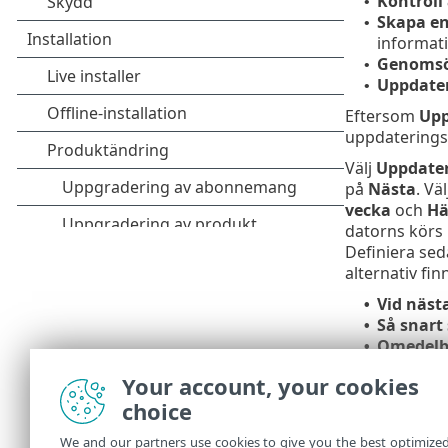
Kontroll
•
Skapa en
•
informat
Genomsö
•
Uppdate
•
Eftersom
Upp
uppdateringsa
Välj
Uppdate
på
Nästa
. Vä
vecka
och
Hä
datorns körs 
Definiera sed
alternativ finn
Vid näst
•
Så snart
•
Omedelba
•
sedan se
Your account, your cookies
I nästa steg 
choice
är klar med ä
We and our partners use cookies to give you the best optimize