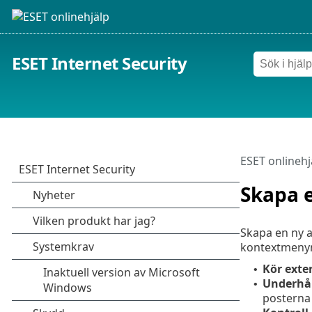
ESET Internet Security
ESET onlinehj
Skapa e
Skapa en ny ak
kontextmenyn
Kör exte
•
Underhål
•
posterna i