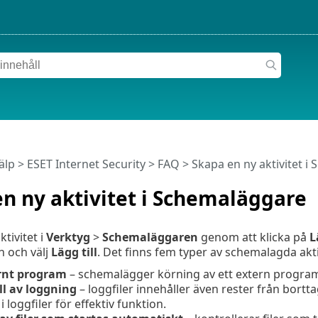
älp
>
ESET Internet Security
>
FAQ
> Skapa en ny aktivitet i
n ny aktivitet i Schemaläggare
tivitet i
Verktyg
>
Schemaläggaren
genom att klicka på
L
 och välj
Lägg till
. Det finns fem typer av schemalagda akti
rnt program
– schemalägger körning av ett extern progra
l av loggning
– loggfiler innehåller även rester från bort
 loggfiler för effektiv funktion.