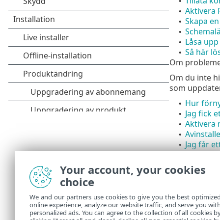
Tillåta k
•
Aktivera 
•
Skapa en 
•
Schemalä
•
Låsa upp 
•
Så här l
•
Om problemet 
Om du inte hi
som uppdatera
Hur förn
•
Jag fick 
•
Aktivera
•
Avinstall
•
Jag får e
•
Vad måst
•
Vad händ
•
Your account, your cookies
Överföra 
•
choice
Starta Wi
•
Exkludera
•
We and our partners use cookies to give you the best optimize
online experience, analyze our website traffic, and serve you wit
Tillåt åt
•
personalized ads. You can agree to the collection of all cookies b