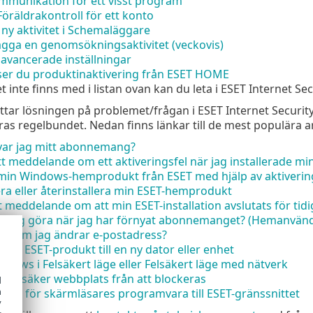
ommunikation för ett visst program
Föräldrakontroll för ett konto
ny aktivitet i Schemaläggare
gga en genomsökningsaktivitet (veckovis)
avancerade inställningar
öser du produktinaktivering från ESET HOME
inte finns med i listan ovan kan du leta i ESET Internet Sec
ttar lösningen på problemet/frågan i ESET Internet Securi
s regelbundet. Nedan finns länkar till de mest populära ar
yar jag mitt abonnemang?
ett meddelande om ett aktiveringsfel när jag installerade m
 min Windows-hemprodukt från ESET med hjälp av aktiverin
era eller återinstallera min ESET-hemprodukt
tt meddelande om att min ESET-installation avslutats för tidi
e jag göra när jag har förnyat abonnemanget? (Hemanvän
er om jag ändrar e-postadress?
min ESET-produkt till en ny dator eller enhet
ndows i Felsäkert läge eller Felsäkert läge med nätverk
 en säker webbplats från att blockeras
d
h
komst för skärmläsares programvara till ESET-gränssnittet
y