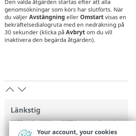
Den valda åtgärden startas efter att alla
genomsökningar som körs har slutförts. När
du väljer
Avstängning
eller
Omstart
visas en
bekräftelsedialogruta med en nedräkning på
30 sekunder (klicka på
Avbryt
om du vill
inaktivera den begärda åtgärden).
Länkstig
ESET onlinehjälp
>
ESET Internet Security
>
Arbeta med ESET Internet Security
>
Your account, your cookies