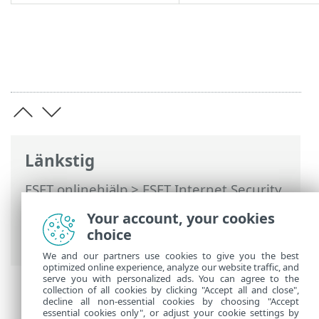
Länkstig
ESET onlinehjälp
>
ESET Internet Security
>
Arbeta med ESET Internet Security
>
Your account, your cookies
Genomsökning av datorn
> Logg för
choice
genomsökning av datorn
We and our partners use cookies to give you the best
optimized online experience, analyze our website traffic, and
serve you with personalized ads. You can agree to the
collection of all cookies by clicking "Accept all and close",
decline all non-essential cookies by choosing "Accept
essential cookies only", or adjust your cookie settings by