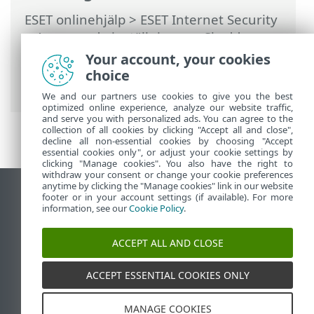
ESET onlinehjälp
>
ESET Internet Security
>
Avancerade inställningar
>
Skydd
>
Skydd av filsystemet i realtid
>
Behandlar
Your account, your cookies
undantag
> Lägg till eller redigera
choice
processexkluderingar
We and our partners use cookies to give you the best
optimized online experience, analyze our website traffic,
and serve you with personalized ads. You can agree to the
collection of all cookies by clicking "Accept all and close",
decline all non-essential cookies by choosing "Accept
essential cookies only", or adjust your cookie settings by
clicking "Manage cookies". You also have the right to
withdraw your consent or change your cookie preferences
anytime by clicking the "Manage cookies" link in our website
Visa skrivbords-webbplats
footer or in your account settings (if available). For more
information, see our
Cookie Policy
.
End of Life
ESET kunskapsbas
ACCEPT ALL AND CLOSE
ESET forum
ESET Status Portal
ACCEPT ESSENTIAL COOKIES ONLY
Regional support
MANAGE COOKIES