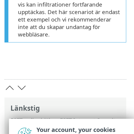
vis kan infiltrationer fortfarande
upptäckas. Det här scenariot är endast
ett exempel och vi rekommenderar
inte att du skapar undantag för
webbläsare.
Länkstig
ESET onlinehjälp
>
ESET Internet Security
>
Avancerade inställningar
>
Skydd
>
Your account, your cookies