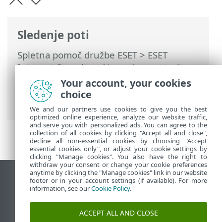
Sledenje poti
Spletna pomoč družbe ESET
>
ESET
Internet Security
>
Napredne nastavitve
>
Obvestila
>
Storitev Microsoft
Your account, your cookies
Windows® Update
> Pogovorno okno –
choice
posodobitve sistema
We and our partners use cookies to give you the best
optimized online experience, analyze our website traffic,
and serve you with personalized ads. You can agree to the
collection of all cookies by clicking "Accept all and close",
decline all non-essential cookies by choosing "Accept
essential cookies only", or adjust your cookie settings by
clicking "Manage cookies". You also have the right to
withdraw your consent or change your cookie preferences
anytime by clicking the "Manage cookies" link in our website
Prikaz mesta na namizju
footer or in your account settings (if available). For more
information, see our
Cookie Policy
.
End of Life
Zbirka znanja družbe ESET
ACCEPT ALL AND CLOSE
Forum družbe ESET