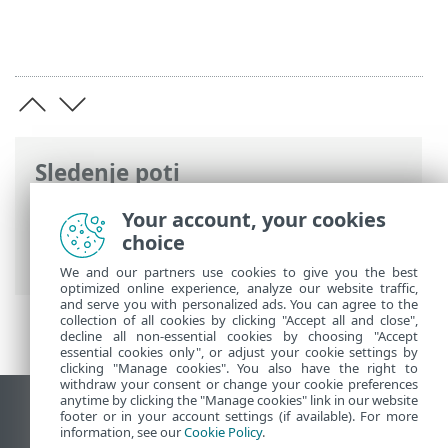
Sledenje poti
Spletna pomoč družbe ESET
>
ESET
Your account, your cookies
Internet Security
>
Napredne nastavitve
choice
>
Uporabniški vmesnik
> ESET CMD
We and our partners use cookies to give you the best
optimized online experience, analyze our website traffic,
and serve you with personalized ads. You can agree to the
collection of all cookies by clicking "Accept all and close",
decline all non-essential cookies by choosing "Accept
essential cookies only", or adjust your cookie settings by
clicking "Manage cookies". You also have the right to
withdraw your consent or change your cookie preferences
anytime by clicking the "Manage cookies" link in our website
Prikaz mesta na namizju
footer or in your account settings (if available). For more
information, see our
Cookie Policy
.
End of Life