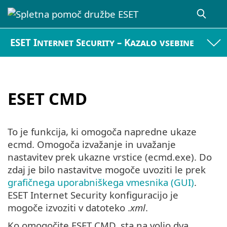
ESET Internet Security – Kazalo vsebine
ESET CMD
To je funkcija, ki omogoča napredne ukaze
ecmd. Omogoča izvažanje in uvažanje
nastavitev prek ukazne vrstice (ecmd.exe). Do
zdaj je bilo nastavitve mogoče uvoziti le prek
grafičnega uporabniškega vmesnika (GUI)
.
ESET Internet Security konfiguracijo je
mogoče izvoziti v datoteko .
xml
.
Ko omogočite ESET CMD, sta na voljo dva