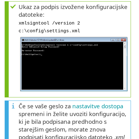
Ukaz za podpis izvožene konfiguracijske
datoteke:
xmlsigntool /version 2
c:\config\settings.xml
Če se vaše geslo za
nastavitve dostopa
spremeni in želite uvoziti konfiguracijo,
ki je bila podpisana predhodno s
starejšim geslom, morate znova
podpisati konfiguracijsko datoteko .
xml