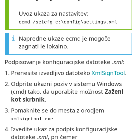
Uvoz ukaza za nastavitev:
ecmd /setcfg c:\config\settings.xml
Napredne ukaze ecmd je mogoče
zagnati le lokalno.
Podpisovanje konfiguracijske datoteke .
xml
:
1.
Prenesite izvedljivo datoteko
XmlSignTool
.
2.
Odprite ukazni poziv v sistemu Windows
(cmd) tako, da uporabite možnost
Zaženi
kot skrbnik
.
3.
Pomaknite se do mesta z orodjem
xmlsigntool.exe
4.
Izvedite ukaz za podpis konfiguracijske
datoteke .
xml
, pri čemer