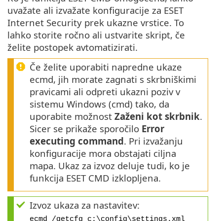
uvažate ali izvažate konfiguracije za ESET
Internet Security prek ukazne vrstice. To
lahko storite ročno ali ustvarite skript, če
želite postopek avtomatizirati.
Če želite uporabiti napredne ukaze
ecmd, jih morate zagnati s skrbniškimi
pravicami ali odpreti ukazni poziv v
sistemu Windows (cmd) tako, da
uporabite možnost
Zaženi kot skrbnik
.
Sicer se prikaže sporočilo
Error
executing command
. Pri izvažanju
konfiguracije mora obstajati ciljna
mapa. Ukaz za izvoz deluje tudi, ko je
funkcija ESET CMD izklopljena.
Izvoz ukaza za nastavitev:
ecmd /getcfg c:\config\settings.xml