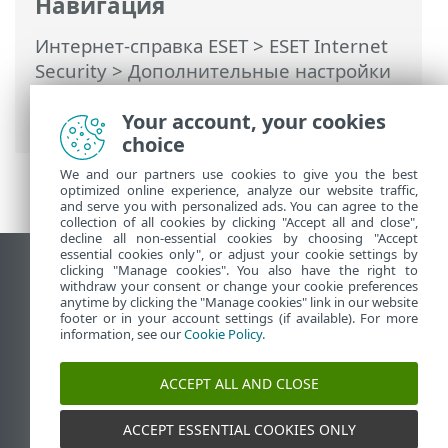
Навигация
Интернет-справка ESET
>
ESET Internet
Security
>
Дополнительные настройки
>
Защита
>
Контроль устройств
>
Контроль микрофона
Your account, your cookies
choice
We and our partners use cookies to give you the best
optimized online experience, analyze our website traffic,
and serve you with personalized ads. You can agree to the
collection of all cookies by clicking "Accept all and close",
decline all non-essential cookies by choosing "Accept
essential cookies only", or adjust your cookie settings by
clicking "Manage cookies". You also have the right to
Использовать сайт для ПК
withdraw your consent or change your cookie preferences
End of Life
anytime by clicking the "Manage cookies" link in our website
footer or in your account settings (if available). For more
База знаний ESET
information, see our
Cookie Policy
.
Форум ESET
ESET Status Portal
ACCEPT ALL AND CLOSE
Региональная поддержка
ACCEPT ESSENTIAL COOKIES ONLY