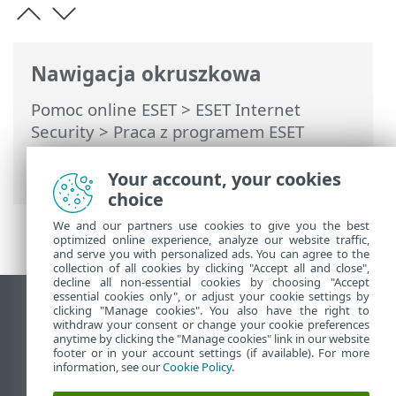
Nawigacja okruszkowa
Pomoc online ESET
>
ESET Internet
Security
>
Praca z programem ESET
Internet Security
>
Narzędzia
> Leczenie
systemu
Your account, your cookies
choice
We and our partners use cookies to give you the best
optimized online experience, analyze our website traffic,
and serve you with personalized ads. You can agree to the
collection of all cookies by clicking "Accept all and close",
decline all non-essential cookies by choosing "Accept
essential cookies only", or adjust your cookie settings by
Wyświetl witrynę internetową dla
clicking "Manage cookies". You also have the right to
withdraw your consent or change your cookie preferences
komputerów
anytime by clicking the "Manage cookies" link in our website
footer or in your account settings (if available). For more
End of Life
information, see our
Cookie Policy
.
Baza wiedzy ESET