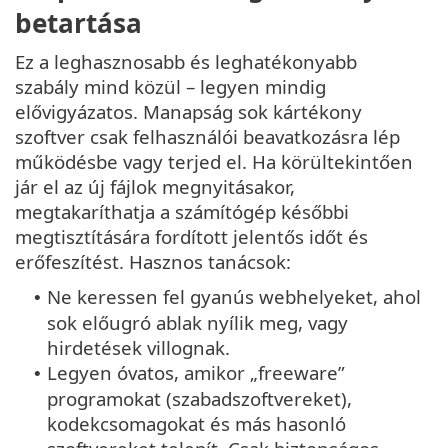
betartása
Ez a leghasznosabb és leghatékonyabb
szabály mind közül – legyen mindig
elővigyázatos. Manapság sok kártékony
szoftver csak felhasználói beavatkozásra lép
működésbe vagy terjed el. Ha körültekintően
jár el az új fájlok megnyitásakor,
megtakaríthatja a számítógép későbbi
megtisztítására fordított jelentős időt és
erőfeszítést. Hasznos tanácsok:
Ne keressen fel gyanús webhelyeket, ahol
•
sok előugró ablak nyílik meg, vagy
hirdetések villognak.
Legyen óvatos, amikor „freeware”
•
programokat (szabadszoftvereket),
kodekcsomagokat és más hasonló