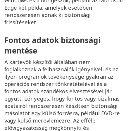
Windows és a böngészők, például az Microsoft
Edge két példa, amelyek esetében
rendszeresen adnak ki biztonsági
frissítéseket.
Fontos adatok biztonsági
mentése
A kártevők készítői általában nem
foglalkoznak a felhasználók igényeivel, és az
ilyen programok tevékenysége gyakran az
operációs rendszer tönkretételével és a
fontos adatok szándékos elvesztésével jár
együtt. Lényeges, hogy fontos vagy bizalmas
adatairól rendszeresen készítsen biztonsági
másolatot egy külső forrásra, például DVD-re
vagy külső merevlemezre. Az efféle
elővigyázatosság megkönnyíti és