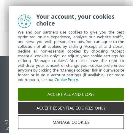
ESET Online súgó
>
ESET Internet
Security
>
ESET Internet Security
>
Your account, your cookies
Megelőzés
choice
We and our partners use cookies to give you the best
optimized online experience, analyze our website traffic,
and serve you with personalized ads. You can agree to the
collection of all cookies by clicking "Accept all and close",
decline all non-essential cookies by choosing "Accept
essential cookies only", or adjust your cookie settings by
clicking "Manage cookies". You also have the right to
withdraw your consent or change your cookie preferences
Asztali webhely megtekintése
anytime by clicking the "Manage cookies" link in our website
footer or in your account settings (if available). For more
End of Life
information, see our
Cookie Policy
.
Az ESET tudásbázisa
ESET Fórum
ACCEPT ALL AND CLOSE
ESET Status Portal
Regionális támogatás
ACCEPT ESSENTIAL COOKIES ONLY
© 1992 - 2025 ESET, spol. s
Sütik kezelése
MANAGE COOKIES
r.o. – Minden jog
Cookie-szabályzat