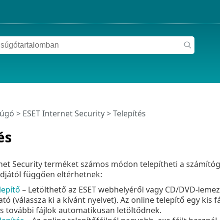
súgó
>
ESET Internet Security
>
Telepítés
és
net Security terméket számos módon telepítheti a számítógé
djától függően eltérhetnek:
lepítő
– Letölthető az ESET webhelyéről vagy CD/DVD-lemez
tó (válassza ki a kívánt nyelvet). Az online telepítő egy kis f
 további fájlok automatikusan letöltődnek.