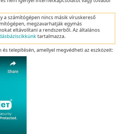
l, és nem igényel internetkapcsolatot vagy további
ogy a számítógépen nincs másik víruskereső
zámítógépen, megzavarhatják egymás
kat eltávolítani a rendszerből. Az általános
dásbáziscikkünk
tartalmazza.
 és telepítésén, amellyel megvédheti az eszközeit: