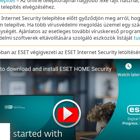
lepítés
– Az online telepítőfájlnál nagyobb .exe fájlt haszná
a telepítés elvégzéséhez.
 Internet Security telepítése előtt győződjön meg arról, h
 telepítve. Ha több vírusvédelmi megoldás üzemel egy s
ységét. Ajánlatos az esetleges további víruskereső programo
delmi szoftverek eltávolítására szolgáló eszközök listáját
tu
ban az ESET végigvezeti az ESET Internet Security letöltésén