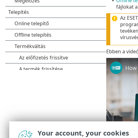
Offline te
•
fájlokat 
Az ESET
program
tevéken
vírusvé
Ebben a videó
Your account, your cookies