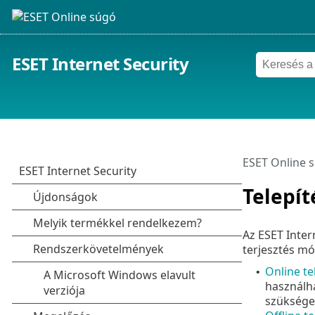
ESET Internet Security
ESET Online 
Telepít
Az ESET Inter
terjesztés mó
Online te
•
használha
szükséges