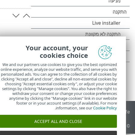
Your account, your
cookies choice
We and our partners use cookies to give you the best optimized
online experience, analyze our website traffic, and serve you with
personalized ads. You can agree to the collection of all cookies by
clicking "Accept all and close", decline all non-essential cookies by
choosing "Accept essential cookies only", or adjust your cookie
settings by clicking "Manage cookies". You also have the right to
withdraw your consent or change your cookie preferences
anytime by clicking the "Manage cookies" link in our website
footer or in your account settings (if available). For more
.
information, see our
Cookie Policy
End of Life
מאגר הידע של ESET
הפורום של ESET
 Status Portal
ACCEPT ALL AND CLOSE
© 1992 - 2025 ESET, spol. s r.o.‎ - כל הזכויות שמורות.