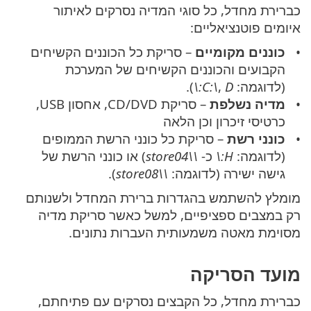
כברירת מחדל, כל סוגי המדיה נסרקים לאיתור
איומים פוטנציאליים:
כוננים מקומיים
– סריקת כל הכוננים הקשיחים
הקבועים והכוננים הקשיחים של המערכת
(לדוגמה:
D:\
,
C:\
).
מדיה נשלפת
– סריקת CD/DVD, אחסון USB,
כרטיסי זיכרון וכן הלאה
כונני רשת
– סריקת כל כונני הרשת הממופים
(לדוגמה:
H:\
כ-
\\store04
) או כונני הרשת של
גישה ישירה (לדוגמה:
\\store08
).
מומלץ להשתמש בהגדרות ברירת המחדל ולשנותם
רק במצבים ספציפיים, למשל כאשר סריקת מדיה
מסוימת מאטה משמעותית העברות נתונים.
מועד הסריקה
כברירת מחדל, כל הקבצים נסרקים עם פתיחתם,