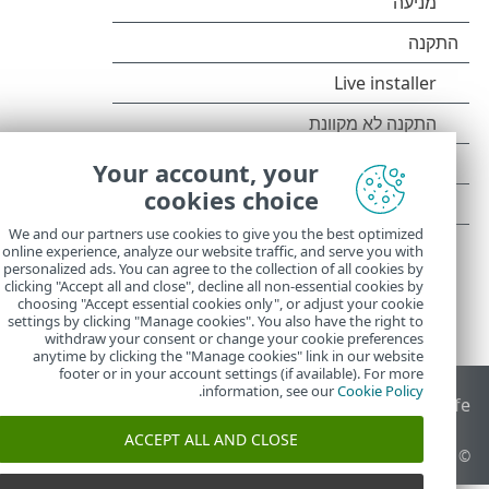
Your account, your
cookies choice
We and our partners use cookies to give you the best optimized
online experience, analyze our website traffic, and serve you with
personalized ads. You can agree to the collection of all cookies by
clicking "Accept all and close", decline all non-essential cookies by
choosing "Accept essential cookies only", or adjust your cookie
settings by clicking "Manage cookies". You also have the right to
withdraw your consent or change your cookie preferences
anytime by clicking the "Manage cookies" link in our website
footer or in your account settings (if available). For more
.
information, see our
Cookie Policy
End of Life
מאגר הידע של ESET
הפורום של ESET
 Status Portal
ACCEPT ALL AND CLOSE
© 1992 - 2025 ESET, spol. s r.o.‎ - כל הזכויות שמורות.