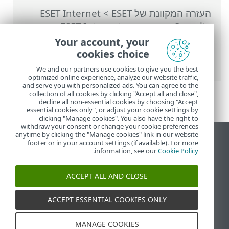
העזרה המקוונת של ESET
>
ESET Internet
Security
>
עבודה עם ESET Internet
Security
>
כלים
>
מתזמן
> חלונות דו-שיח -
Your account, your
מתזמן > תזמון המשימה - הפעלה באמצעות
cookies choice
אירוע
We and our partners use cookies to give you the best
optimized online experience, analyze our website traffic,
and serve you with personalized ads. You can agree to the
collection of all cookies by clicking "Accept all and close",
decline all non-essential cookies by choosing "Accept
essential cookies only", or adjust your cookie settings by
clicking "Manage cookies". You also have the right to
withdraw your consent or change your cookie preferences
anytime by clicking the "Manage cookies" link in our website
הצג את האתר למחשב
footer or in your account settings (if available). For more
.
information, see our
Cookie Policy
End of Life
מאגר הידע של ESET
ACCEPT ALL AND CLOSE
הפורום של ESET
ESET Status Portal
ACCEPT ESSENTIAL COOKIES ONLY
תמיכה אזורית
MANAGE COOKIES