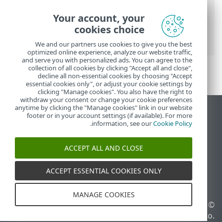
העזרה המקוונת של ESET
>
ESET Internet
Security
>
הגדרות מתקדמות
>
סריקות
>
Your account, your
HIPS - מערכת למניעת חדירות למארח
>
ניהול
cookies choice
הכללים של HIPS
> הגדרות כללי HIPS
We and our partners use cookies to give you the best
optimized online experience, analyze our website traffic,
and serve you with personalized ads. You can agree to the
collection of all cookies by clicking "Accept all and close",
decline all non-essential cookies by choosing "Accept
essential cookies only", or adjust your cookie settings by
clicking "Manage cookies". You also have the right to
withdraw your consent or change your cookie preferences
anytime by clicking the "Manage cookies" link in our website
הצג את האתר למחשב
footer or in your account settings (if available). For more
.
information, see our
Cookie Policy
End of Life
מאגר הידע של ESET
ACCEPT ALL AND CLOSE
הפורום של ESET
ESET Status Portal
ACCEPT ESSENTIAL COOKIES ONLY
תמיכה אזורית
MANAGE COOKIES
© 1992 - 2025 ESET, spol. s
ניהול קובצי Cookie
r.o.‎ - כל הזכויות שמורות.
מדיניות קובצי Cookie