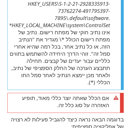
HKEY_USERS\S-1-2-21-2928335913-
73762274-491795397-
7895\.default\software
.
HKEY_LOCAL_MACHINE\system\ControlSet*
אינו נתיב חוקי של מפתח רישום. נתיב של
מפתח רישום הכולל ‎\*‎ מגדיר את "הנתיב
הזה, או כל נתיב אחר, בכל רמה שהיא אחרי
סמל זה". זוהי הדרך היחידה להשתמש בתווים
כלליים עבור יעדים של קבצים. תחילה
תתבצע הערכה של החלק הספציפי של נתיב,
ולאחר מכן יימצא הנתיב לאחר סמל התו
הכללי (*).
אם הכלל שאתה יוצר כללי מאוד, תופיע
האזהרה על סוג כלל זה.
בדוגמה הבאה נראה כיצד להגביל פעילות לא רצויה
של אפליקציה ספציפית: