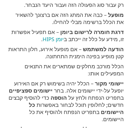
רק עבור סוג הפעולה הזה ועבור היעד הנבחר.
מופעל
– כבה את המתג הזה אם ברצונך להשאיר
את הכלל ברשימה מבלי להחילו.
דרגת חומרה לרישום ביומן
– אם תפעיל אפשרות
זו, מידע על כלל זה ייכתב ב
יומן HIPS
.
הודעה למשתמש
– אם מופעל אירוע, חלון התראות
קטן מופיע בפינה הימנית התחתונה.
הכלל מורכב מחלקים שמתארים את התנאים
המפעילים אותו:
יישומי מקור
– הכלל יהיה בשימוש רק אם האירוע
יופעל על-ידי יישומים אלה. בחר
יישומים ספציפיים
בתפריט הנפתח ולחץ על
הוספה
כדי להוסיף קבצים
חדשים; לחלופין תוכל לבחור באפשרות
כל
היישומים
בתפריט הנפתח ולהוסיף את כל
היישומים.