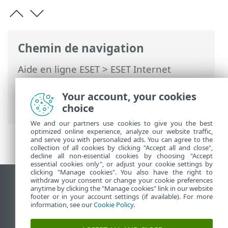
Chemin de navigation
Aide en ligne ESET
>
ESET Internet
Security
>
Configuration avancée
>
Interface utilisateur
>
Mode joueur
>
Your account, your cookies
Applications exclues du mode joueur
choice
We and our partners use cookies to give you the best
optimized online experience, analyze our website traffic,
and serve you with personalized ads. You can agree to the
collection of all cookies by clicking "Accept all and close",
decline all non-essential cookies by choosing "Accept
essential cookies only", or adjust your cookie settings by
clicking "Manage cookies". You also have the right to
withdraw your consent or change your cookie preferences
Afficher le site des postes de travail
anytime by clicking the "Manage cookies" link in our website
footer or in your account settings (if available). For more
End of Life
information, see our
Cookie Policy
.
Base de connaissances ESET
Forum ESET