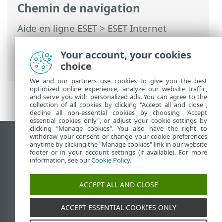
Chemin de navigation
Aide en ligne ESET
>
ESET Internet
Security
>
Configuration avancée
>
Interface utilisateur
> Configuration de
Your account, your cookies
l'accès
choice
We and our partners use cookies to give you the best
optimized online experience, analyze our website traffic,
and serve you with personalized ads. You can agree to the
collection of all cookies by clicking "Accept all and close",
decline all non-essential cookies by choosing "Accept
essential cookies only", or adjust your cookie settings by
clicking "Manage cookies". You also have the right to
withdraw your consent or change your cookie preferences
Afficher le site des postes de travail
anytime by clicking the "Manage cookies" link in our website
footer or in your account settings (if available). For more
End of Life
information, see our
Cookie Policy
.
Base de connaissances ESET
Forum ESET
ACCEPT ALL AND CLOSE
ESET Status Portal
Support régional
ACCEPT ESSENTIAL COOKIES ONLY