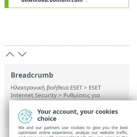
Breadcrumb
Ηλεκτρονική βοήθεια ESET
>
ESET
Internet Security
>
Ρυθμίσεις για
προχωρημένους
>
Σαρώσεις
>
Προστασία
βασισμένη σε cloud
> Φίλτρο εξαίρεσης
Your account, your cookies
για προστασία που βασίζεται σε cloud
choice
We and our partners use cookies to give you the best
optimized online experience, analyze our website traffic,