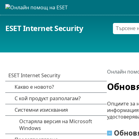
ESET Internet Security
Онлайн помо
Обнов
Опциите за н
информацият
удостоверява
Обнов