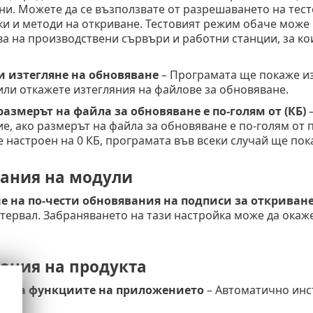
. Можете да се възползвате от разрешаването на тесто
и и методи на откриване. Тестовият режим обаче може 
ва на производствени сървъри и работни станции, за ко
и изтегляне на обновяване
– Програмата ще покаже изв
ли откажете изтегляния на файлове за обновяване.
размерът на файла за обновяване е по-голям от (КБ)
–
, ако размерът на файла за обновяване е по-голям от п
 настроен на 0 КБ, програмата във всеки случай ще по
ания на модули
 на по-чести обновявания на подписи за откриван
тервал. Забраняването на тази настройка може да окаж
ания на продукта
я на функциите на приложението
– Автоматично инст