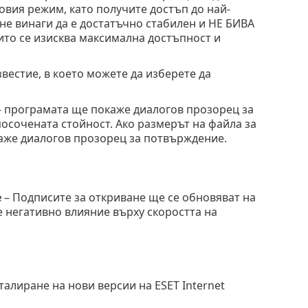
вия режим, като получите достъп до най-
не винаги да е достатъчно стабилен и НЕ БИВА
ито се изисква максимална достъпност и
естие, в което можете да изберете да
 програмата ще покаже диалогов прозорец за
осочената стойност. Ако размерът на файла за
каже диалогов прозорец за потвърждение.
е
– Подписите за откриване ще се обновяват на
е негативно влияние върху скоростта на
алиране на нови версии на ESET Internet