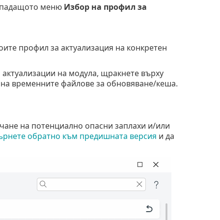
 в падащото меню
Избор на профил за
оите профил за актуализация на конкретен
и актуализации на модула, щракнете върху
 на временните файлове за обновяване/кеша.
ичане на потенциално опасни заплахи и/или
ърнете обратно към предишната версия
и да