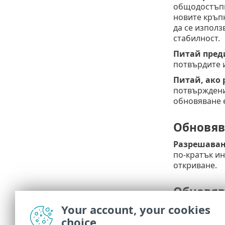
общодостъпни
новите кръпк
да се използ
стабилност.
Питай пред
потвърдите и
Питай, ако 
потвърждение
обновяване е
Обновяв
Разрешаване
по-кратък ин
откриване.
Обновяв
Your account, your cookies
Обновявани
Security.
choice