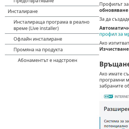
Профилът за
обновяване
За да създад
Автоматичн
профил за м
Ако изпитват
Изчистване
Връщане
Ако имате съ
програмни м
забраните о