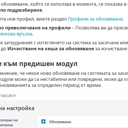
 обновяване, който се използва в момента, се показва
 по подразбиране
.
ете нов профил, вижте раздел
Профили за обновяване
.
о превключване на профили
– Позволява ви да присв
режова връзка
.
е затруднения с изтеглянето на система за засичане ил
до
Изчистване на кеша за обновяване
за изчистване
 към предишен модул
мнение, че някое ново обновяване на системата за зас
одули може да са нестабилни или повредени, може да
в
бновяванията за определен период от време.