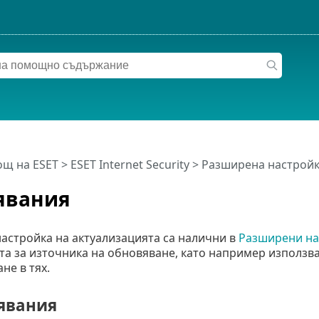
щ на ESET
>
ESET Internet Security
>
Разширена настрой
явания
астройка на актуализацията са налични в
Разширени на
а за източника на обновяване, като например използва
не в тях.
явания