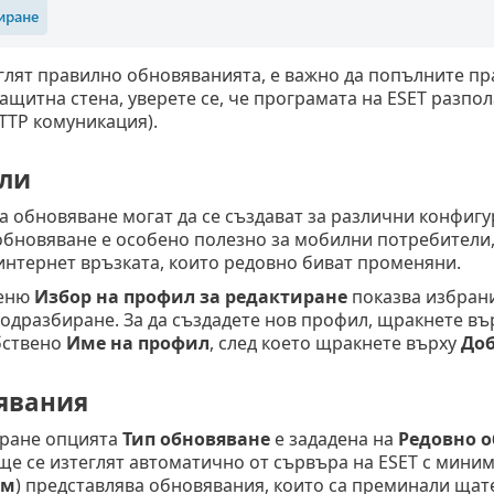
еглят правилно обновяванията, е важно да попълните п
ащитна стена, уверете се, че програмата на ESET разпо
TTP комуникация).
ли
 обновяване могат да се създават за различни конфигу
обновяване е особено полезно за мобилни потребители,
интернет връзката, които редовно биват променяни.
еню
Избор на профил за редактиране
показва избрани
одразбиране. За да създадете нов профил, щракнете въ
бствено
Име на профил
, след което щракнете върху
Доб
явания
ране опцията
Тип обновяване
е зададена на
Редовно 
ще се изтеглят автоматично от сървъра на ESET с мини
им
) представлява обновявания, които са преминали щат