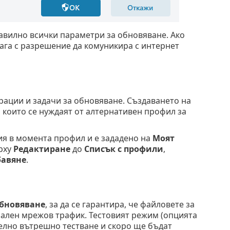
равилно всички параметри за обновяване. Ако
лага с разрешение да комуникира с интернет
рации и задачи за обновяване. Създаването на
 които се нуждаят от алтернативен профил за
я в момента профил и е зададено на
Моят
рху
Редактиране
до
Списък с профили
,
авяне
.
обновяване
, за да се гарантира, че файловете за
мален мрежов трафик. Тестовият режим (опцията
елно вътрешно тестване и скоро ще бъдат