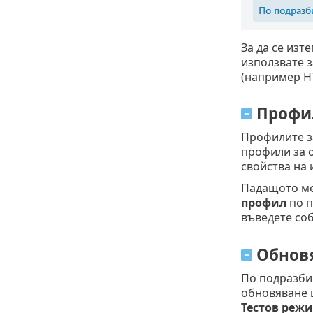
За да се изт
използвате з
(например H
Профи
Профилите за
профили за 
свойства на 
Падащото м
профил
по п
въведете со
Обнов
По подразби
обновяване 
Тестов реж