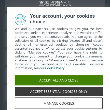
查看桌面站点
Your account, your cookies
choice
ESET 知识库
We and our partners use cookies to give you the best
optimized online experience, analyze our website traffic,
and serve you with personalized ads. You can agree to the
ESET 论坛
collection of all cookies by clicking "Accept all and close",
decline all non-essential cookies by choosing "Accept
essential cookies only", or adjust your cookie settings by
clicking "Manage cookies". You also have the right to
withdraw your consent or change your cookie preferences
区域支持
anytime by clicking the "Manage cookies" link in our website
footer or in your account settings (if available). For more
information, see our
Cookie Policy
.
管理 Cookie
ACCEPT ALL AND CLOSE
ACCEPT ESSENTIAL COOKIES ONLY
其他 ESET 产品
MANAGE COOKIES
©
1992-2026
ESET, spol. s r.o. - 保留所有权利。