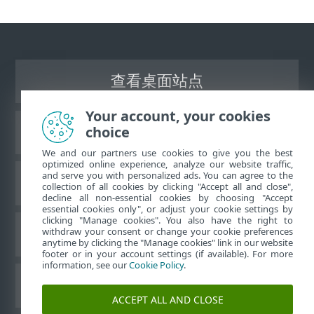
查看桌面站点
Your account, your cookies
choice
ESET 知识库
We and our partners use cookies to give you the best
optimized online experience, analyze our website traffic,
and serve you with personalized ads. You can agree to the
ESET 论坛
collection of all cookies by clicking "Accept all and close",
decline all non-essential cookies by choosing "Accept
essential cookies only", or adjust your cookie settings by
clicking "Manage cookies". You also have the right to
withdraw your consent or change your cookie preferences
区域支持
anytime by clicking the "Manage cookies" link in our website
footer or in your account settings (if available). For more
information, see our
Cookie Policy
.
管理 Cookie
ACCEPT ALL AND CLOSE