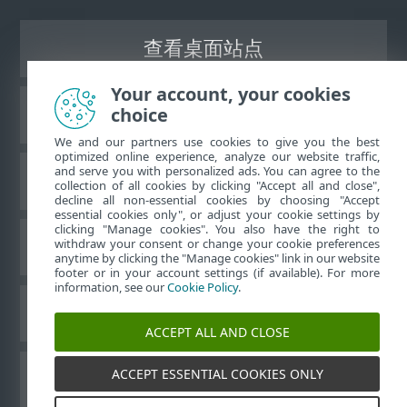
查看桌面站点
Your account, your cookies
choice
ESET 知识库
We and our partners use cookies to give you the best
optimized online experience, analyze our website traffic,
and serve you with personalized ads. You can agree to the
ESET 论坛
collection of all cookies by clicking "Accept all and close",
decline all non-essential cookies by choosing "Accept
essential cookies only", or adjust your cookie settings by
clicking "Manage cookies". You also have the right to
withdraw your consent or change your cookie preferences
区域支持
anytime by clicking the "Manage cookies" link in our website
footer or in your account settings (if available). For more
information, see our
Cookie Policy
.
管理 Cookie
ACCEPT ALL AND CLOSE
ACCEPT ESSENTIAL COOKIES ONLY
其他 ESET 产品