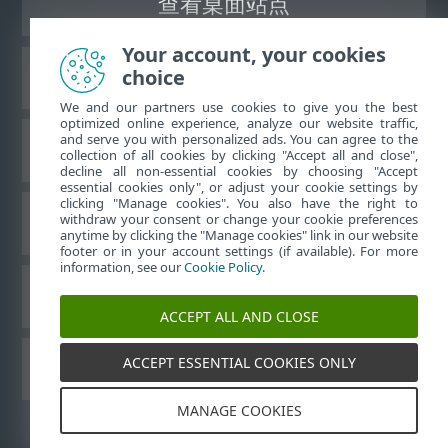
查看桌面站点
Your account, your cookies
choice
ESET 知识库
We and our partners use cookies to give you the best
optimized online experience, analyze our website traffic,
and serve you with personalized ads. You can agree to the
ESET 论坛
collection of all cookies by clicking "Accept all and close",
decline all non-essential cookies by choosing "Accept
essential cookies only", or adjust your cookie settings by
clicking "Manage cookies". You also have the right to
withdraw your consent or change your cookie preferences
区域支持
anytime by clicking the "Manage cookies" link in our website
footer or in your account settings (if available). For more
information, see our
Cookie Policy
.
管理 Cookie
ACCEPT ALL AND CLOSE
ACCEPT ESSENTIAL COOKIES ONLY
其他 ESET 产品
MANAGE COOKIES
©
1992-2026
ESET, spol. s r.o. - 保留所有权利。