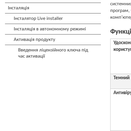
системних
програм, 
комп’юте
Функці
Удоскон
користу
Темний
Антивір