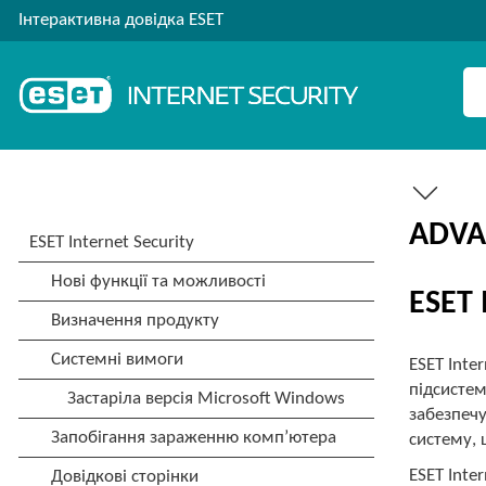
Інтерактивна довідка ESET
ADVA
ESET 
ESET Inte
підсистем
забезпечу
систему, 
ESET Inte