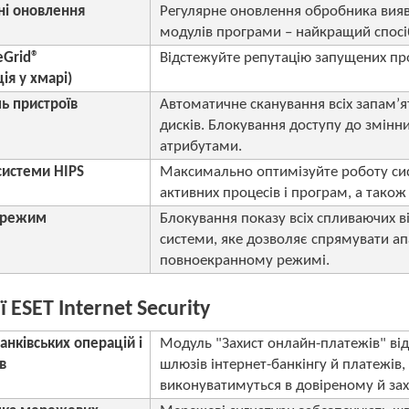
ні оновлення
Регулярне оновлення обробника виявл
модулів програми – найкращий спосі
eGrid®
Відстежуйте репутацію запущених проц
ія у хмарі)
ь пристроїв
Автоматичне сканування всіх запам’я
дисків. Блокування доступу до змінн
атрибутами.
системи HIPS
Максимально оптимізуйте роботу сис
активних процесів і програм, а також
 режим
Блокування показу всіх спливаючих ві
системи, яке дозволяє спрямувати апа
повноекранному режимі.
 ESET Internet Security
анківських операцій і
Модуль "Захист онлайн-платежiв" від
в
шлюзів інтернет-банкінгу й платежів,
виконуватимуться в довіреному й за