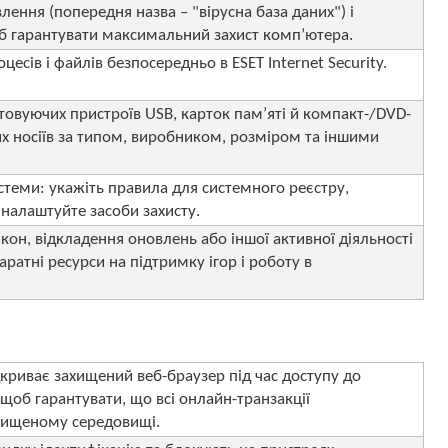
ення (попередня назва – "вірусна база даних") і
б гарантувати максимальний захист комп’ютера.
есів і файлів безпосередньо в ESET Internet Security.
товуючих пристроїв USB, карток пам’яті й компакт-/DVD-
их носіїв за типом, виробником, розміром та іншими
теми: укажіть правила для системного реєстру,
 налаштуйте засоби захисту.
кон, відкладення оновлень або іншої активної діяльності
ратні ресурси на підтримку ігор і роботу в
криває захищений веб-браузер під час доступу до
 щоб гарантувати, що всі онлайн-транзакції
хищеному середовищі.