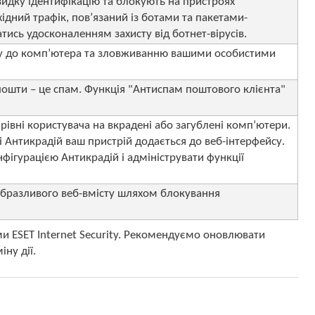
идку ідентифікацію та блокують на пристроях
ідний трафік, пов’язаний із ботами та пакетами-
ись удосконаленням захисту від ботнет-вірусів.
пу до комп’ютера та зловживанню вашими особистими
 пошти – це спам. Функція "Антиспам поштового клієнта"
рівні користувача на вкрадені або загублені комп’ютери.
ty і Антикрадій ваш пристрій додається до веб-інтерфейсу.
фігурацією Антикрадій і адмініструвати функції
 образливого веб-вмісту шляхом блокування
и ESET Internet Security. Рекомендуємо оновлювати
іну дії.