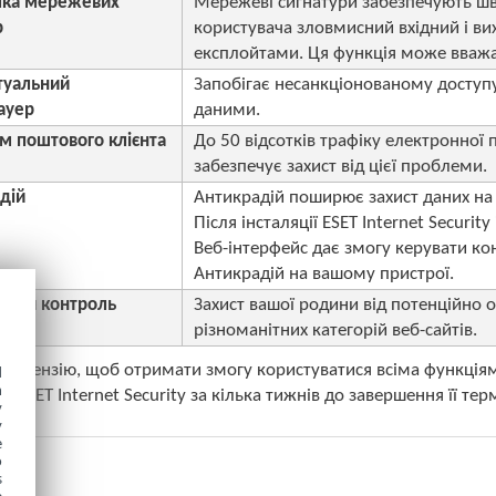
мка мережевих
Мережеві сигнатури забезпечують шв
р
користувача зловмисний вхідний і вих
експлойтами. Ця функція може вважат
туальний
Запобігає несанкціонованому досту
ауер
даними.
м поштового клієнта
До 50 відсотків трафіку електронної
забезпечує захист від цієї проблеми.
дій
Антикрадій поширює захист даних на 
Після інсталяції ESET Internet Securi
Веб-інтерфейс дає змогу керувати кон
Антикрадій на вашому пристрої.
ський контроль
Захист вашої родини від потенційно
різноманітних категорій веб-сайтів.
 ліцензію, щоб отримати змогу користуватися всіма функціям
d
h
а ESET Internet Security за кілька тижнів до завершення її терм
y
y
e
o
s