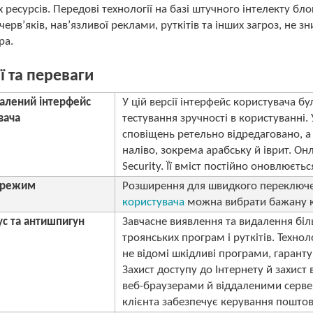
 ресурсів. Передові технології на базі штучного інтелекту бл
черв’яків, нав’язливої реклами, руткітів та інших загроз, не
ра.
ї та переваги
алений інтерфейс
У цій версії інтерфейс користувача б
вача
тестування зручності в користуванні.
сповіщень ретельно відредаговано, а
наліво, зокрема арабську й іврит. Oн
Security. Її вміст постійно оновлюєтьс
 режим
Розширення для швидкого переключе
користувача
можна вибрати бажану к
ус та антишпигун
Завчасне виявлення та видалення біль
троянських програм і руткітів. Техно
не відомі шкідливі програми, гаранту
Захист доступу до Інтернету й захист
веб-браузерами й віддаленими серве
клієнта забезпечує керування поштов