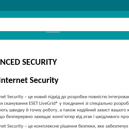
NCED SECURITY
Internet Security
rnet Security – це новий підхід до розробки повністю інтегро
и сканування ESET LiveGrid® у поєднанні зі спеціально роз
ють швидку й точну роботу, а також надійний захист вашого 
що безперервно захищає комп’ютер від атак і шкідливого про
rnet Security – це комплексне рішення безпеки, яке забезпеч