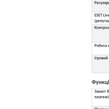
Регуляр
ESET Liv
(репутац
Контрол
Робота 
Ігровий
Функції
Захист б
платежі