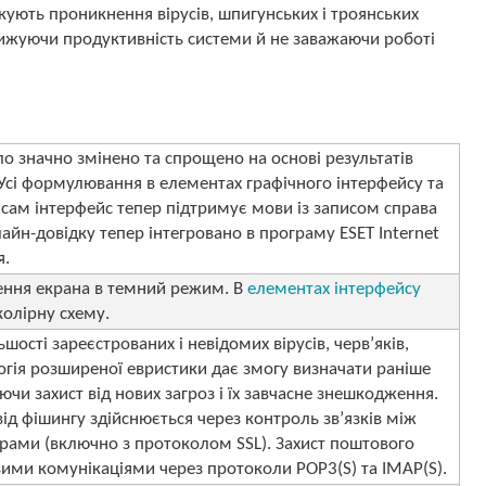
окують проникнення вірусів, шпигунських і троянських
 знижуючи продуктивність системи й не заважаючи роботі
уло значно змінено та спрощено на основі результатів
 Усі формулювання в елементах графічного інтерфейсу та
 сам інтерфейс тепер підтримує мови із записом справа
лайн-довідку тепер інтегровано в програму ESET Internet
я.
ння екрана в темний режим. В
елементах інтерфейсу
олірну схему.
шості зареєстрованих і невідомих вірусів, черв’яків,
логія розширеної евристики дає змогу визначати раніше
ючи захист від нових загроз і їх завчасне знешкодження.
 від фішингу здійснюється через контроль зв’язків між
рами (включно з протоколом SSL). Захист поштового
ими комунікаціями через протоколи POP3(S) та IMAP(S).