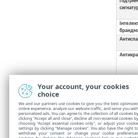
Підтри
сигнату
Інтелек
брандм
Антиспа
Антикра
Your account, your cookies
Батьків
choice
Активуйте
We and our partners use cookies to give you the best optimize
online experience, analyze our website traffic, and serve you wit
ліцензію н
personalized ads. You can agree to the collection of all cookies b
clicking "Accept all and close", decline all non-essential cookies b
choosing "Accept essential cookies only", or adjust your cooki
settings by clicking "Manage cookies". You also have the right t
withdraw your consent or change your cookie preference