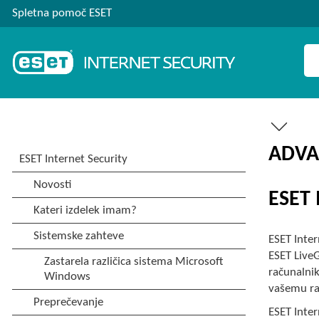
Spletna pomoč ESET
ADVA
ESET 
ESET Inter
ESET LiveG
računalni
vašemu ra
ESET Inter