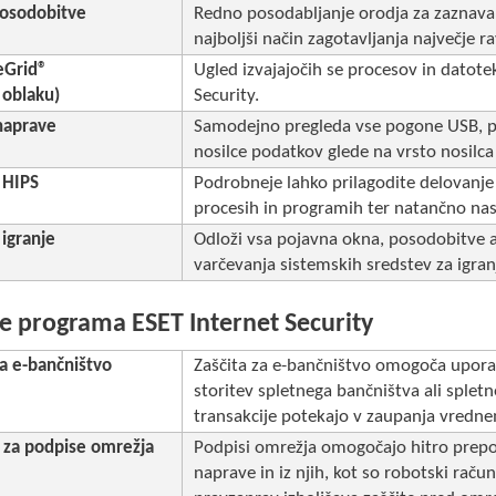
osodobitve
Redno posodabljanje orodja za zaznavanj
najboljši način zagotavljanja največje r
eGrid®
Ugled izvajajočih se procesov in datot
 oblaku)
Security.
naprave
Samodejno pregleda vse pogone USB, pom
nosilce podatkov glede na vrsto nosilca
 HIPS
Podrobneje lahko prilagodite delovanje 
procesih in programih ter natančno nas
 igranje
Odloži vsa pojavna okna, posodobitve al
varčevanja sistemskih sredstev za igranj
je programa ESET Internet Security
za e-bančništvo
Zaščita za e-bančništvo omogoča upora
storitev spletnega bančništva ali spletn
transakcije potekajo v zaupanja vredne
 za podpise omrežja
Podpisi omrežja omogočajo hitro prepo
naprave in iz njih, kot so robotski raču