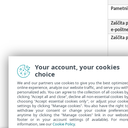
Pametni 
Zaščita 
e-poštn
Zaščita 
Your account, your cookies
Starševs
choice
Licenca mo
We and our partners use cookies to give you the best optimize
online experience, analyze our website traffic, and serve you wit
tednov pre
personalized ads. You can agree to the collection of all cookies b
clicking "Accept all and close", decline all non-essential cookies b
choosing "Accept essential cookies only", or adjust your cooki
settings by clicking "Manage cookies". You also have the right t
withdraw your consent or change your cookie preference
anytime by clicking the "Manage cookies" link in our websit
footer or in your account settings (if available). For mor
information, see our
Cookie Policy
.