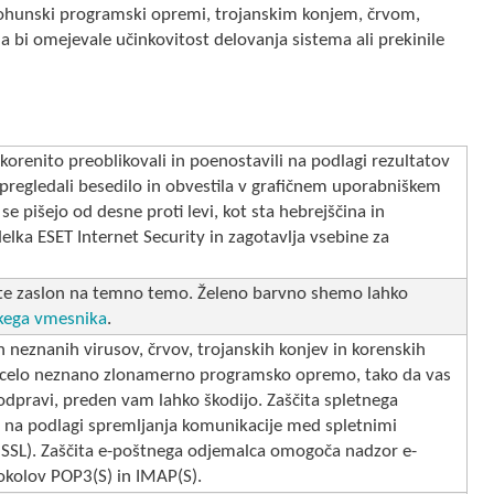
 vohunski programski opremi, trojanskim konjem, črvom,
i omejevale učinkovitost delovanja sistema ali prekinile
korenito preoblikovali in poenostavili na podlagi rezultatov
regledali besedilo in obvestila v grafičnem uporabniškem
 se pišejo od desne proti levi, kot sta hebrejščina in
elka ESET Internet Security in zagotavlja vsebine za
.
opite zaslon na temno temo. Želeno barvno shemo lahko
kega vmesnika
.
n neznanih virusov, črvov, trojanskih konjev in korenskih
i celo neznano zlonamerno programsko opremo, tako da vas
 odpravi, preden vam lahko škodijo. Zaščita spletnega
ta na podlagi spremljanja komunikacije med spletnimi
di SSL). Zaščita e-poštnega odjemalca omogoča nadzor e-
okolov POP3(S) in IMAP(S).