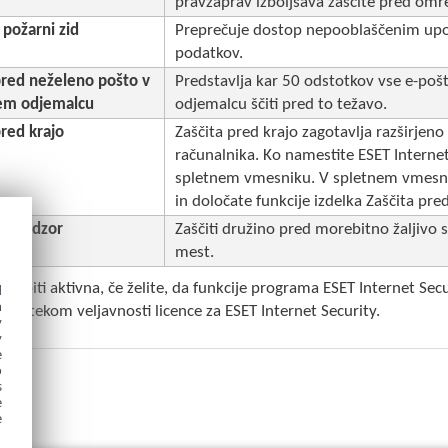
pravzaprav izboljšava zaščite pred omr
požarni zid
Preprečuje dostop nepooblaščenim upo
podatkov.
pred neželeno pošto v
Predstavlja kar 50 odstotkov vse e-poš
em odjemalcu
odjemalcu ščiti pred to težavo.
pred krajo
Zaščita pred krajo zagotavlja razširjen
računalnika. Ko namestite ESET Internet
spletnem vmesniku. V spletnem vmesniku
in določate funkcije izdelka Zaščita pred
ki nadzor
Zaščiti družino pred morebitno žaljivo s
mest.
ra biti aktivna, če želite, da funkcije programa ESET Internet Sec
d
h
d iztekom veljavnosti licence za ESET Internet Security.
y
y
e
o
s
e
e