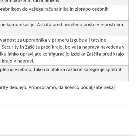
ežjem okuženih računalnikov.
rabnikom do vašega računalnika in zlorabo osebnih
tne komunikacije. Zaščita pred neželeno pošto v e-poštnem
o varnost za uporabnika v primeru izgube ali tatvine
 Security in Zaščita pred krajo, bo vaša naprava navedena v
 lahko upravljate konfiguracijo izdelka Zaščita pred krajo
 krajo v napravi.
pletno vsebino, tako da blokira različne kategorije spletnih
urity delujejo. Priporočamo, da licenco podaljšate nekaj