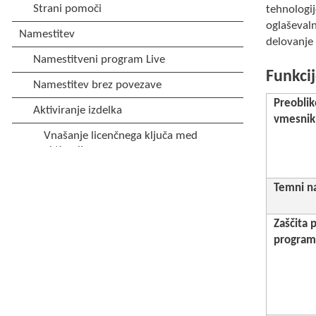
tehnologij
oglaševal
delovanje 
Funkcij
Preoblik
vmesnik
Temni n
Zaščita 
program