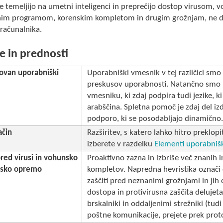
e temeljijo na umetni inteligenci in preprečijo dostop virusom,
nim programom, korenskim kompletom in drugim grožnjam, ne da b
računalnika.
e in prednosti
ovan uporabniški
Uporabniški vmesnik v tej različici smo 
preskusov uporabnosti. Natančno smo p
vmesniku, ki zdaj podpira tudi jezike, ki
arabščina. Spletna pomoč je zdaj del izd
podporo, ki se posodabljajo dinamično
ačin
Razširitev, s katero lahko hitro prekl
izberete v razdelku
Elementi uporabniš
pred virusi in vohunsko
Proaktivno zazna in izbriše več znanih i
sko opremo
kompletov. Napredna hevristika označ
zaščiti pred neznanimi grožnjami in jih
dostopa in protivirusna zaščita deluje
brskalniki in oddaljenimi strežniki (tu
poštne komunikacije, prejete prek prot