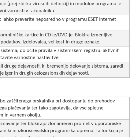
e (prej zbirka virusnih definicij) in modulov programa je
avni varnosti v računalniku.
ek lahko preverite neposredno v programu ESET Internet
nilniške kartice in CD-je/DVD-je. Blokira izmenljive
 podatkov, izdelovalca, velikost in druge oznake.
sistema; določite pravila v sistemskem registru, aktivnih
tavite varnostne nastavitve.
i druge dejavnosti, ki bremenijo delovanje sistema, zaradi
e iger in drugih celozaslonskih dejavnosti.
bo zaščitenega brskalnika pri dostopanju do prehodov
ega plačevanja ter tako zagotavlja, da vse spletne
m in varnem okolju.
znavanje ter blokirajo zlonameren promet v uporabniške
nalniki in izkoriščevalska programska oprema. Ta funkcija je