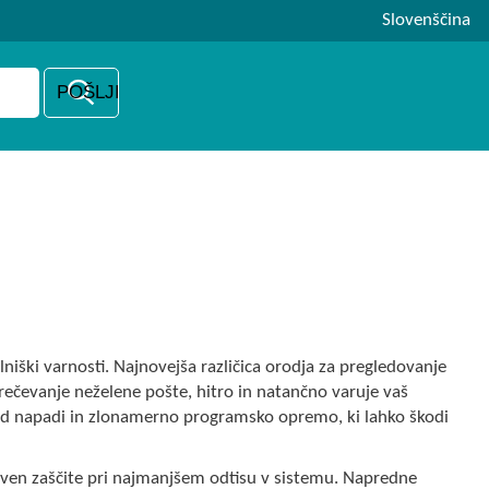
Slovenščina
lniški varnosti. Najnovejša različica orodja za pregledovanje
ečevanje neželene pošte, hitro in natančno varuje vaš
nad napadi in zlonamerno programsko opremo, ki lahko škodi
 raven zaščite pri najmanjšem odtisu v sistemu. Napredne