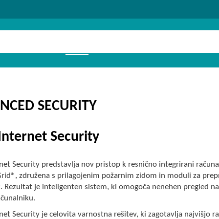
NCED SECURITY
Internet Security
net Security predstavlja nov pristop k resnično integrirani računa
rid®, združena s prilagojenim požarnim zidom in moduli za prepr
k. Rezultat je inteligenten sistem, ki omogoča nenehen pregled 
čunalniku.
net Security je celovita varnostna rešitev, ki zagotavlja najvišjo