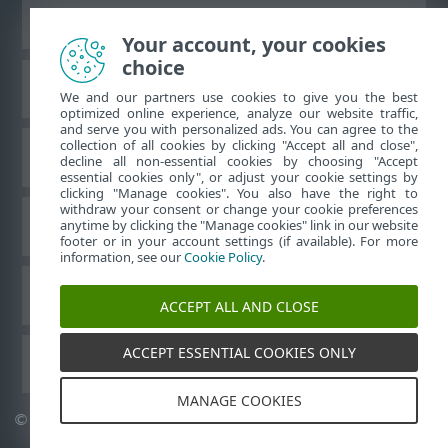
Ver site para desktop
Your account, your cookies
choice
Base de conhecimento da ESET
We and our partners use cookies to give you the best
optimized online experience, analyze our website traffic,
and serve you with personalized ads. You can agree to the
collection of all cookies by clicking "Accept all and close",
Fórum ESET
decline all non-essential cookies by choosing "Accept
essential cookies only", or adjust your cookie settings by
clicking "Manage cookies". You also have the right to
withdraw your consent or change your cookie preferences
Suporte regional
anytime by clicking the "Manage cookies" link in our website
footer or in your account settings (if available). For more
information, see our
Cookie Policy
.
Gerenciar cookies
ACCEPT ALL AND CLOSE
ACCEPT ESSENTIAL COOKIES ONLY
Outros produtos ESET
MANAGE COOKIES
©
1992-2026
ESET, spol. s r.o. - Todos os direitos reservados.