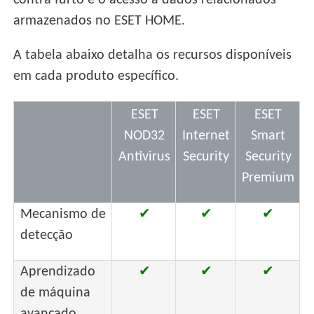
contra furto e o acesso a dados relacionados
armazenados no ESET HOME.
A tabela abaixo detalha os recursos disponíveis
em cada produto específico.
ESET
ESET
ESET
NOD32
Internet
Smart
Antivirus
Security
Security
Premium
Mecanismo de
✔
✔
✔
detecção
Aprendizado
✔
✔
✔
de máquina
avançado