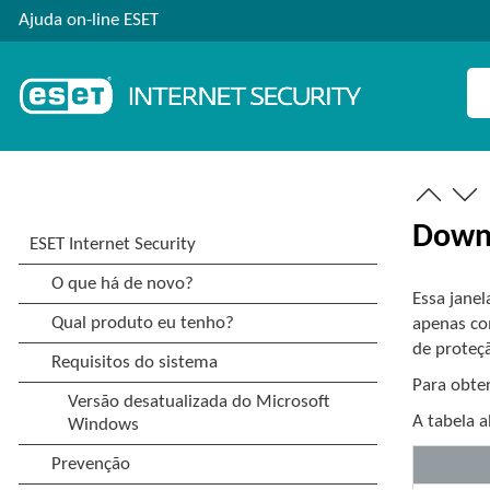
Ajuda on-line ESET
Downg
Essa janel
apenas co
de proteç
Para obter
A tabela a