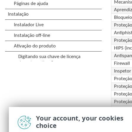
Mecanis
Aprendi
Bloqueio
Proteção
Antiphis
Proteção
HIPS (in
Antispa
Firewall
Inspetor
Proteçã
Proteção
Proteção
Proteçã
Controle
Your account, your cookies
Antifurt
choice
Passwor