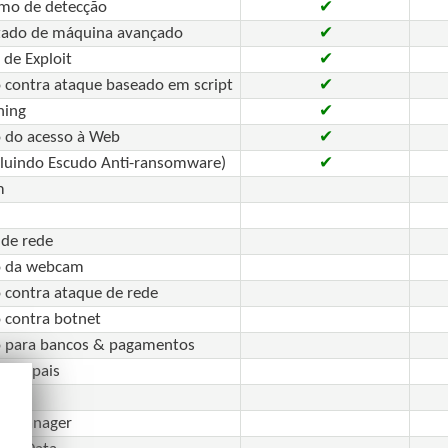
mo de detecção
✔
zado de máquina avançado
✔
 de Exploit
✔
 contra ataque baseado em script
✔
hing
✔
 do acesso à Web
✔
cluindo Escudo Anti-ransomware)
✔
m
 de rede
o da webcam
 contra ataque de rede
 contra botnet
o para bancos & pagamentos
 dos pais
o
d Manager