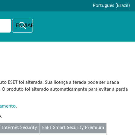
Português (Brazil)
uto ESET foi alterada. Sua licença alterada pode ser usada
O produto foi alterado automaticamente para evitar a perda
iamento
.
o.
 Internet Security
ESET Smart Security Premium