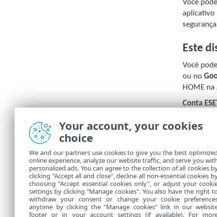
Você pode
aplicativo
segurança 
Este d
Você pode
ou no
Goo
HOME na A
Conta ES
Nome do d
Your account, your cookies
choice
Abrir o E
Para desc
We and our partners use cookies to give you the best optimize
online experience, analyze our website traffic, and serve you wit
ativação p
personalized ads. You can agree to the collection of all cookies b
clicking "Accept all and close", decline all non-essential cookies b
choosing "Accept essential cookies only", or adjust your cooki
settings by clicking "Manage cookies". You also have the right t
withdraw your consent or change your cookie preference
anytime by clicking the "Manage cookies" link in our websit
footer or in your account settings (if available). For mor