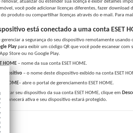
 renovar, atualizar ou estender sua licença e exibir detalhes i
 móvel, você pode adicionar licenças diferentes, fazer download d
do produto ou compartilhar licenças através do e-mail. Para mai
ispositivo está conectado a uma conta ESET 
 gerenciar a segurança do seu dispositivo remotamente usando
gle Play
para exibir um código QR que você pode escanear com se
pp Store ou no Google Play.
ET HOME
– nome da sua conta ESET HOME.
ispositivo
– o nome deste dispositivo exibido na conta ESET H
SET HOME
– abre o portal de gerenciamento ESET HOME.
onectar seu dispositivo da sua conta ESET HOME, clique em
Desc
d
h
ermanecerá ativa e seu dispositivo estará protegido.
y
y
e
o
s
e
e