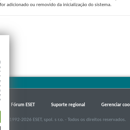
 for adicionado ou removido da inicialização do sistema.
d
h
y
y
e
o
s
e
e
Fórum ESET
Suporte regional
Gerenciar coo
©
1992-2026
ESET, spol. s r.o. - Todos os direitos reservados.