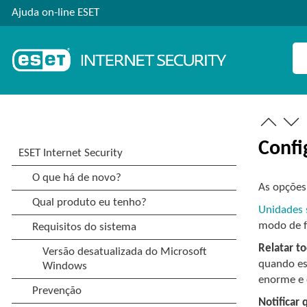
Ajuda on-line ESET
Confi
As opções
Unidades 
modo de f
Relatar t
quando est
enorme e 
Notificar 