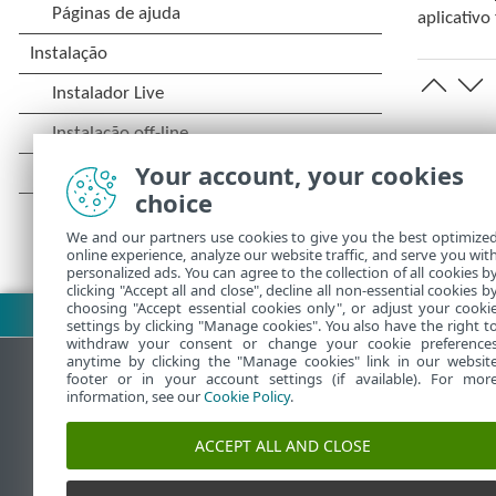
aplicativo
Your account, your cookies
choice
We and our partners use cookies to give you the best optimize
online experience, analyze our website traffic, and serve you wit
personalized ads. You can agree to the collection of all cookies b
clicking "Accept all and close", decline all non-essential cookies b
choosing "Accept essential cookies only", or adjust your cooki
Fazer download do PDF
settings by clicking "Manage cookies". You also have the right t
withdraw your consent or change your cookie preference
anytime by clicking the "Manage cookies" link in our websit
footer or in your account settings (if available). For mor
information, see our
Cookie Policy
.
Base de conhecimento da ESET
ACCEPT ALL AND CLOSE