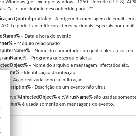
 do Windows (por exemplo, windows-1250, Unicode (UTF-8), ACSII 
para "a" e um símbolo desconhecido para "?".
ficação Quoted-printable
- A origem da mensagem de email será c
 ASCII e pode transmitir caracteres nacionais especiais por email 
eStamp%
– Data e hora do evento
nner%
– Módulo relacionado
mputerName%
– Nome do computador no qual o alerta ocorreu
gramName%
– Programa que gerou o alerta
ectedObject%
– Nome do arquivo e mensagem infectados etc.
usName%
– Identificação da infecção
ion%
- Ação realizada sobre a infiltração
rDescription%
- Descrição de um evento não vírus
as-chave
%InfectedObject%
e
%VirusName%
são usadas somente
d
h
cription%
é usada somente em mensagens de evento.
y
y
e
o
s
e