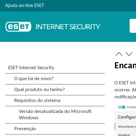
Ajuda on-line ESET
Enca
O ESET In
ocorrer. A
notificaçõ