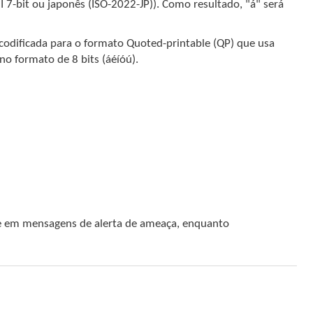
7-bit ou japonês (ISO-2022-JP)). Como resultado, "á" será
odificada para o formato Quoted-printable (QP) que usa
no formato de 8 bits (áéíóú).
 em mensagens de alerta de ameaça, enquanto