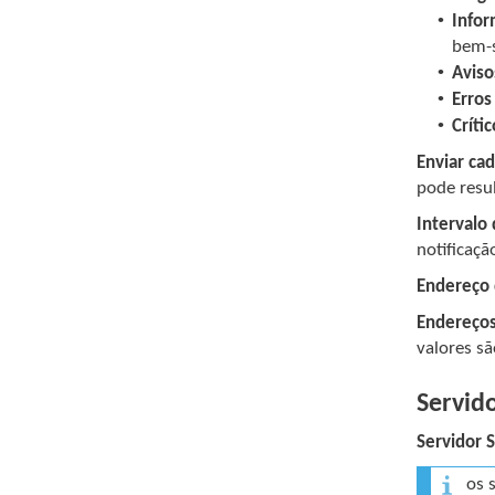
•
Infor
bem-s
•
Aviso
•
Erros
•
Crític
Enviar ca
pode resu
Intervalo
notificaçã
Endereço
Endereços
valores s
Servid
Servidor
os 