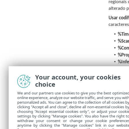
regionais
alterado 
Usar codi
caracteres
•
%Tim
•
%Sca
•
%Co
•
%Pro
•
%Inf
•
%Vir
Your account, your cookies
•
%Act
•
choice
%Erro
As palavr
We and our partners use cookies to give you the best optimize
online experience, analyze our website traffic, and serve you wit
%ErrorDes
personalized ads. You can agree to the collection of all cookies b
clicking "Accept all and close", decline all non-essential cookies b
choosing "Accept essential cookies only", or adjust your cooki
settings by clicking "Manage cookies". You also have the right t
withdraw your consent or change your cookie preference
anytime by clicking the "Manage cookies" link in our websit