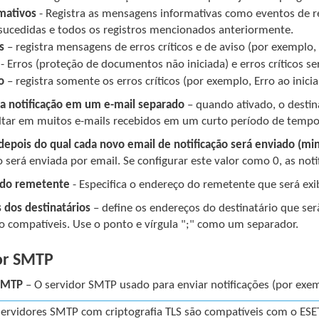
mativos
- Registra as mensagens informativas como eventos de r
ucedidas e todos os registros mencionados anteriormente.
s
– registra mensagens de erros críticos e de aviso (por exemplo, 
- Erros (proteção de documentos não iniciada) e erros críticos se
o
– registra somente os erros críticos (por exemplo, Erro ao inic
da notificação em um e-mail separado
– quando ativado, o destin
ltar em muitos e-mails recebidos em um curto período de tempo
 depois do qual cada novo email de notificação será enviado (min
o será enviada por email. Se configurar este valor como 0, as no
 do remetente
- Especifica o endereço do remetente que será exi
 dos destinatários
– define os endereços do destinatário que serã
ão compatíveis. Use o ponto e vírgula ";" como um separador.
or SMTP
 SMTP
– O servidor SMTP usado para enviar notificações (por exem
servidores SMTP com criptografia TLS são compatíveis com o ESET