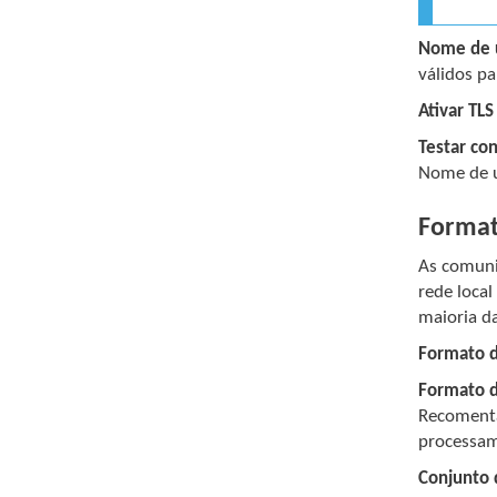
Nome de 
válidos p
Ativar TLS
Testar c
Nome de u
Forma
As comuni
rede loca
maioria d
Formato 
Formato 
Recomenta
processam
Conjunto 