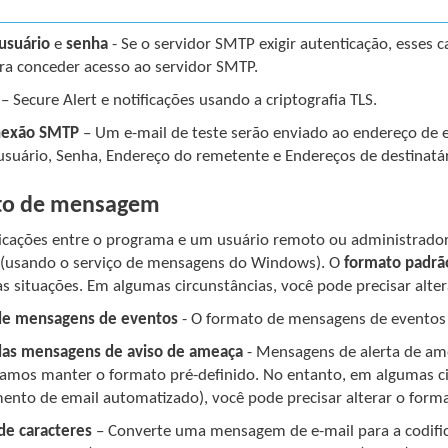
usuário
e
senha
- Se o servidor SMTP exigir autenticação, esse
ara conceder acesso ao servidor SMTP.
– Secure Alert e notificações usando a criptografia TLS.
onexão SMTP
– Um e-mail de teste serão enviado ao endereço de e-
suário, Senha, Endereço do remetente e Endereços de destinatár
to de mensagem
cações entre o programa e um usuário remoto ou administrador 
l (usando o serviço de mensagens do Windows). O
formato padrã
as situações. Em algumas circunstâncias, você pode precisar alt
de mensagens de eventos
- O formato de mensagens de eventos
das mensagens de aviso de ameaça
- Mensagens de alerta de am
mos manter o formato pré-definido. No entanto, em algumas cir
ento de email automatizado), você pode precisar alterar o for
de caracteres
– Converte uma mensagem de e-mail para a codific