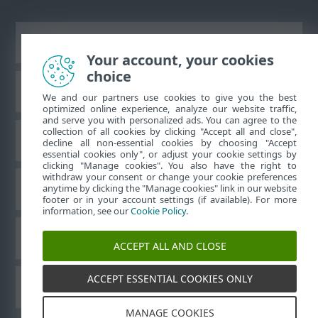
Ver site para desktop
Your account, your cookies
choice
Base de conhecimento da ESET
We and our partners use cookies to give you the best
optimized online experience, analyze our website traffic,
and serve you with personalized ads. You can agree to the
collection of all cookies by clicking "Accept all and close",
Fórum ESET
decline all non-essential cookies by choosing "Accept
essential cookies only", or adjust your cookie settings by
clicking "Manage cookies". You also have the right to
withdraw your consent or change your cookie preferences
Suporte regional
anytime by clicking the "Manage cookies" link in our website
footer or in your account settings (if available). For more
information, see our
Cookie Policy
.
Gerenciar cookies
ACCEPT ALL AND CLOSE
ACCEPT ESSENTIAL COOKIES ONLY
Outros produtos ESET
MANAGE COOKIES