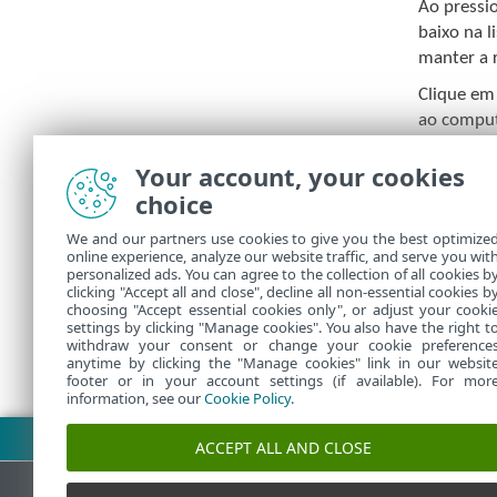
Ao pressi
baixo na l
manter a 
Clique e
ao comput
As regras
Your account, your cookies
clicando
choice
As entrad
We and our partners use cookies to give you the best optimize
online experience, analyze our website traffic, and serve you wit
O
relatóri
personalized ads. You can agree to the collection of all cookies b
clicking "Accept all and close", decline all non-essential cookies b
choosing "Accept essential cookies only", or adjust your cooki
settings by clicking "Manage cookies". You also have the right t
withdraw your consent or change your cookie preference
anytime by clicking the "Manage cookies" link in our websit
footer or in your account settings (if available). For mor
information, see our
Cookie Policy
.
Fazer download do PDF
ACCEPT ALL AND CLOSE