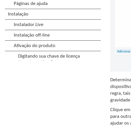
Determina
dispositiv
regra, tai
gravidade
Clique e
para outra
ajudar os