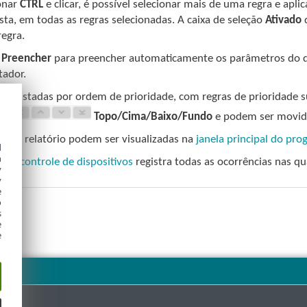
onar
CTRL
e clicar, é possível selecionar mais de uma regra e apli
ista, em todas as regras selecionadas. A caixa de seleção
Ativado
d
regra.
m
Preencher
para preencher automaticamente os parâmetros do di
ador.
 são listadas por ordem de prioridade, com regras de prioridade 
 em
Topo/Cima/Baixo/Fundo
e podem ser movida
as de relatório podem ser visualizadas na
janela principal do pr
d
h
o de controle de dispositivos
registra todas as ocorrências nas qu
y
y
e
o
s
e
e