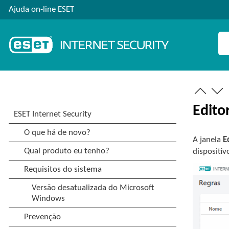
Ajuda on-line ESET
Edito
A janela
E
dispositi