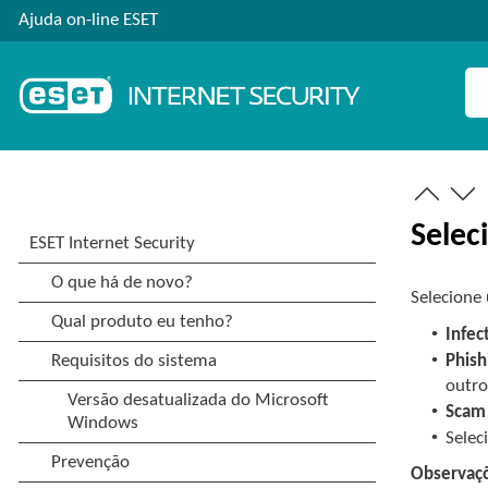
Ajuda on-line ESET
Selec
Selecione
•
Infec
•
Phish
outro
•
Scam
•
Selec
Observaçõ