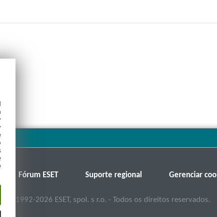
d
h
y
y
e
o
s
e
e
Fórum ESET
Suporte regional
Gerenciar coo
©
1992-2026
ESET, spol. s r.o. - Todos os direitos reservados.