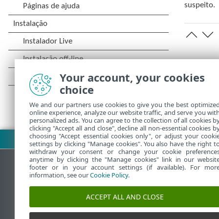
suspeito.
Your account, your cookies
choice
We and our partners use cookies to give you the best optimize
online experience, analyze our website traffic, and serve you wit
personalized ads. You can agree to the collection of all cookies b
clicking "Accept all and close", decline all non-essential cookies b
choosing "Accept essential cookies only", or adjust your cooki
Fazer download do PDF
settings by clicking "Manage cookies". You also have the right t
withdraw your consent or change your cookie preference
anytime by clicking the "Manage cookies" link in our websit
footer or in your account settings (if available). For mor
information, see our
Cookie Policy
.
Base de conhecimento da ESET
ACCEPT ALL AND CLOSE