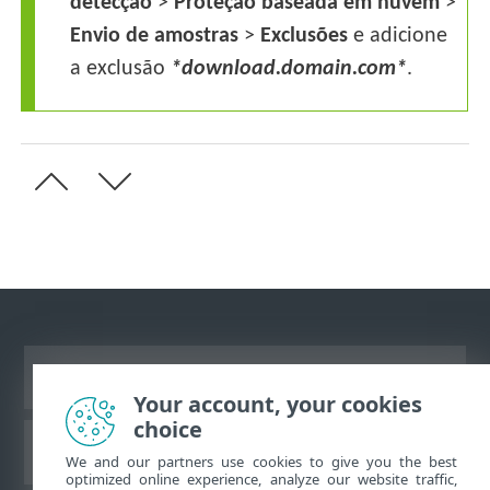
detecção
>
Proteção baseada em nuvem
>
Envio de amostras
>
Exclusões
e adicione
a exclusão
*download.domain.com*
.
Ver site para desktop
Your account, your cookies
choice
Base de conhecimento da ESET
We and our partners use cookies to give you the best
optimized online experience, analyze our website traffic,